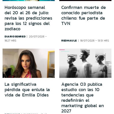
Horóscopo semanal
Confirman muerte de
del 20 al 26 de julio:
conocido periodista
revisa las predicciones
chileno: fue parte de
para los 12 signos del
TVN
zodiaco
DIARIOSENRED
20/07/2026 -
REDMAULE
18:27 HRS
18/07/2026 - 13:13 HRS
La significativa
Agencia O3 publica
pérdida que enluta la
estudio con las 10
vida de Emilia Dides
tendencias que
redefinirán el
marketing global en
2027