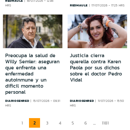
REDMAULE
18/07/2026 - 12:46
REDMAULE
HRS
17/07/2026 - 17:25 HRS
Preocupa la salud de
Justicia cierra
Willy Semler: aseguran
querella contra Karen
que enfrenta una
Paola por sus dichos
enfermedad
sobre el doctor Pedro
autoinmune y un
Vidal
difícil momento
personal
DIARIOSENRED
DIARIOSENRED
15/07/2026 - 09:31
11/07/2026 - 15:50
HRS
HRS
2
...
1
3
4
5
6
1181