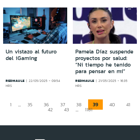
Un vistazo al futuro
Pamela Díaz suspende
del iGaming
proyectos por salud:
“Ni tiempo he tenido
para pensar en mí”
REDMAULE
REDMAULE
22/05/2025 - 09:54
21/05/2025 - 16:35
HRS
HRS
...
39
1
35
36
37
38
40
41
...
42
43
1181