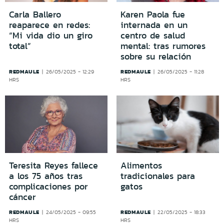
Carla Ballero
Karen Paola fue
reaparece en redes:
internada en un
“Mi vida dio un giro
centro de salud
total”
mental: tras rumores
sobre su relación
REDMAULE
REDMAULE
26/05/2025 - 12:29
26/05/2025 - 11:28
HRS
HRS
Teresita Reyes fallece
Alimentos
a los 75 años tras
tradicionales para
complicaciones por
gatos
cáncer
REDMAULE
REDMAULE
24/05/2025 - 09:55
22/05/2025 - 18:33
HRS
HRS