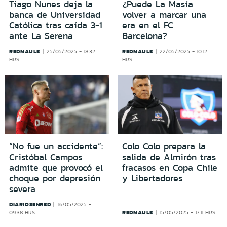
Tiago Nunes deja la
¿Puede La Masía
banca de Universidad
volver a marcar una
Católica tras caída 3-1
era en el FC
ante La Serena
Barcelona?
REDMAULE
REDMAULE
25/05/2025 - 18:32
22/05/2025 - 10:12
HRS
HRS
“No fue un accidente”:
Colo Colo prepara la
Cristóbal Campos
salida de Almirón tras
admite que provocó el
fracasos en Copa Chile
choque por depresión
y Libertadores
severa
DIARIOSENRED
16/05/2025 -
REDMAULE
09:38 HRS
15/05/2025 - 17:11 HRS