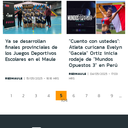
Ya se desarrollan
"Cuento con ustedes":
finales provinciales de
Atleta curicana Evelyn
los Juegos Deportivos
"Gacela" Ortiz inicia
Escolares en el Maule
rodaje de "Mundos
Opuestos 3" en Perú
REDMAULE
04/05/2025 - 17:03
REDMAULE
15/05/2025 - 16:16 HRS
HRS
5
...
1
2
3
4
6
7
8
9
104