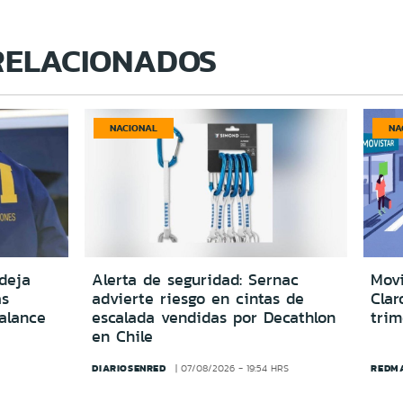
RELACIONADOS
NACIONAL
NA
deja
Alerta de seguridad: Sernac
Movi
as
advierte riesgo en cintas de
Clar
alance
escalada vendidas por Decathlon
trim
en Chile
DIARIOSENRED
REDM
07/08/2026 - 19:54 HRS