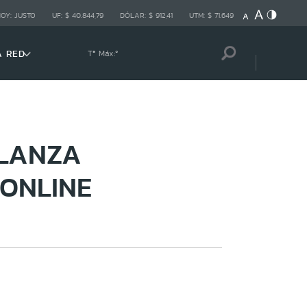
HOY:
JUSTO
UF:
$ 40.844,79
DÓLAR:
$ 912,41
UTM:
$ 71.649
A RED
Tª Máx:
º
 LANZA
ONLINE