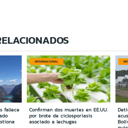
RELACIONADOS
INTERNACIONAL
IN
s fallece
Confirman dos muertes en EE.UU.
Deti
vado
por brote de ciclosporiasis
acus
estiona
asociado a lechugas
Boli
quie