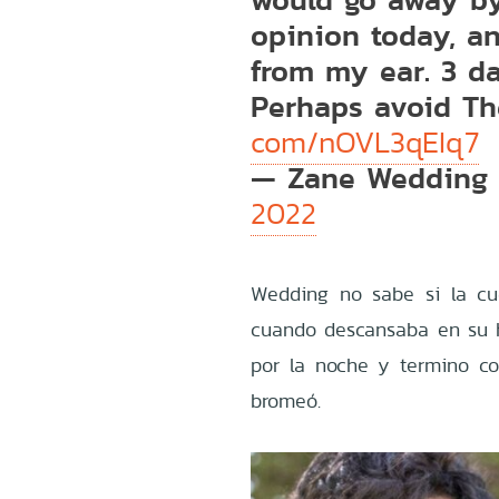
opinion today, a
from my ear. 3 d
Perhaps avoid T
com/nOVL3qEIq7
— Zane Wedding 
2022
Wedding no sabe si la cu
cuando descansaba en su h
por la noche y termino co
bromeó.