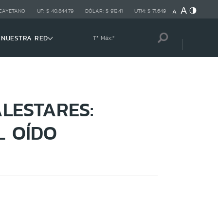
 CAYETANO
UF:
$ 40.844,79
DÓLAR:
$ 912,41
UTM:
$ 71.649
NUESTRA RED
Tª Máx:
º
LESTARES:
L OÍDO