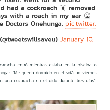
nd had a cockroach 🪳 removed
ays with a roach in my ear 🤮
he Doctors Onehunga.
pic.twitter.
(@tweetswillsaveu)
January 10,
caracha entró mientras estaba en la piscina o
ogar. “Me quedo dormido en el sofá un viernes
n una cucaracha en el oído durante tres días”,