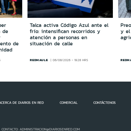
per
Talca activa Código Azul ante el
Preo
n de
frío: intensifican recorridos y
y el
y
atención a personas en
agri
iento de
situación de calle
nidad
REDMAULE
REDM
S
06/08/2026 - 19:28 HRS
ACERCA DE DIARIOS EN RED
COMERCIAL
CONTÁCTENOS
- CONTACTO: ADMINISTRACION@DIARIOSENRED.COM