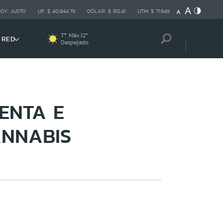
HOY:
JUSTO
UF:
$ 40.844,79
DÓLAR:
$ 912,41
UTM:
$ 71.649
Tª Máx:
12
º
 RED
Despejado
ENTA E
ANNABIS