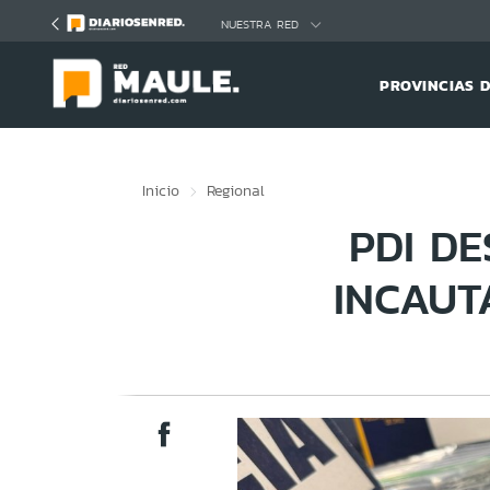
Click acá para ir directamente al contenido
NUESTRA RED
PROVINCIAS 
Inicio
Regional
PDI D
INCAUT