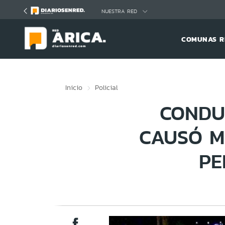
Click acá para ir directamente al contenido
NUESTRA RED
COMUNAS R
Inicio
Policial
CONDU
CAUSÓ M
PE