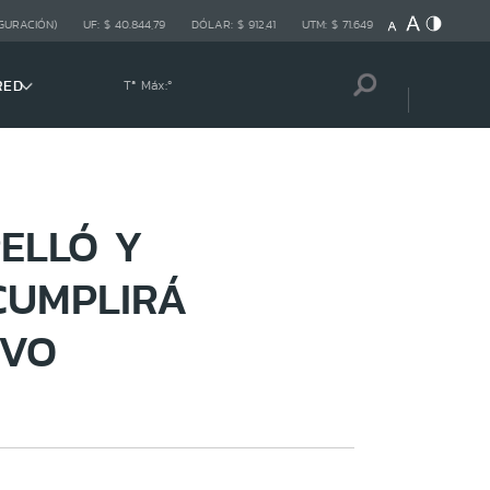
GURACIÓN)
UF:
$ 40.844,79
DÓLAR:
$ 912,41
UTM:
$ 71.649
RED
Tª Máx:
º
ELLÓ Y
CUMPLIRÁ
IVO