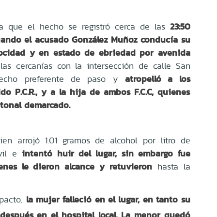
23:50
a que el hecho se registró cerca de las
 cuando el acusado González Muñoz conducía su
locidad y en estado de ebriedad por avenida
las cercanías con la intersección de calle San
atropelló a los
recho preferente de paso y
do P.C.R., y a la hija de ambos F.C.C, quienes
atonal demarcado.
uien arrojó 1.01 gramos de alcohol por litro de
intentó huir del lugar, sin embargo fue
vil e
enes le dieron alcance y retuvieron
hasta la
la mujer falleció en el lugar, en tanto su
pacto,
 después en el hospital local. La menor quedó