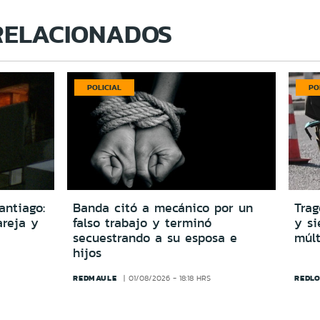
RELACIONADOS
POLICIAL
PO
antiago:
Banda citó a mecánico por un
Trag
reja y
falso trabajo y terminó
y si
secuestrando a su esposa e
múlt
hijos
REDMAULE
REDLO
01/08/2026 - 18:18 HRS