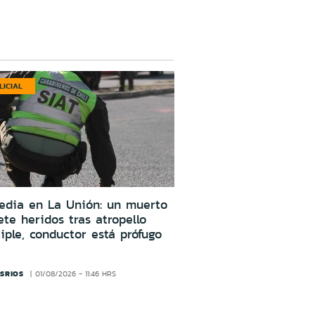
LICIAL
edia en La Unión: un muerto
ete heridos tras atropello
iple, conductor está prófugo
SRIOS
01/08/2026 - 11:46 HRS