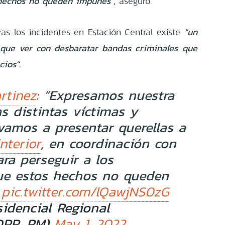
hechos no queden impunes",
aseguró.
as los incidentes en Estación Central existe
"un
 que ver con desbaratar bandas criminales que
ios".
: “Expresamos nuestra
rtinez
as distintas víctimas y
amos a presentar querellas a
, en coordinación con
nterior
ara perseguir a los
ue estos hechos no queden
]
pic.twitter.com/lQawjNS0zG
idencial Regional
@DPR_RM)
May 1, 2022