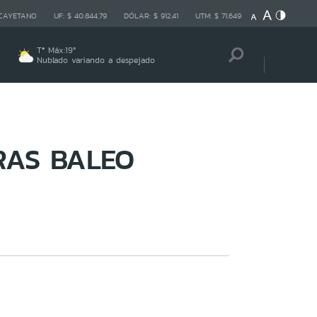
 CAYETANO
UF:
$ 40.844,79
DÓLAR:
$ 912,41
UTM:
$ 71.649
Tª Máx:
19
º
Nublado variando a despejado
RAS BALEO