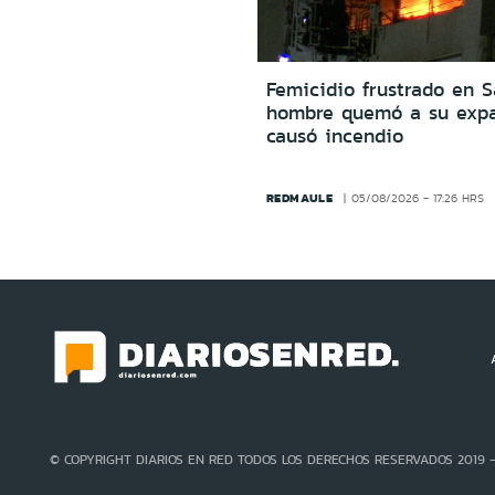
Femicidio frustrado en S
hombre quemó a su expa
causó incendio
REDMAULE
05/08/2026 - 17:26 HRS
© COPYRIGHT DIARIOS EN RED TODOS LOS DERECHOS RESERVADOS 2019 