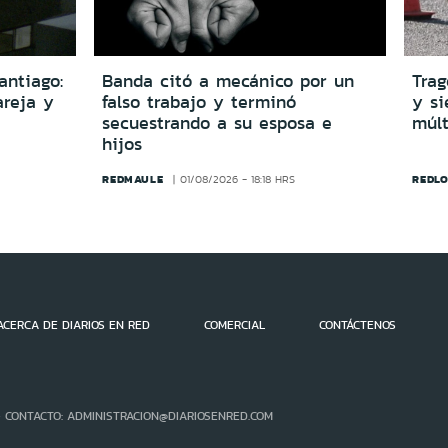
antiago:
Banda citó a mecánico por un
Trag
reja y
falso trabajo y terminó
y si
secuestrando a su esposa e
múlt
hijos
REDMAULE
REDLO
01/08/2026 - 18:18 HRS
ACERCA DE DIARIOS EN RED
COMERCIAL
CONTÁCTENOS
- CONTACTO: ADMINISTRACION@DIARIOSENRED.COM