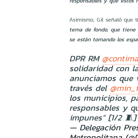
responsables y que estos 
Asimismo, Gil señaló que tr
tema de fondo, que tiene
se están tomando los espac
DPR RM
@contima
solidaridad con l
anunciamos que v
través del
@min_i
los municipios, p
responsables y q
impunes” [1/2 🧵
— Delegación Pres
Metropolitana (