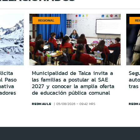
REGIONAL
RE
icita
Municipalidad de Talca invita a
Segu
al Paso
las familias a postular al SAE
aut
ativa
2027 y conocer la amplia oferta
tras
adores
de educación pública comunal
REDMAULE
REDM
05/08/2026 - 09:42 HRS