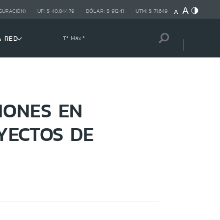
GURACIÓN)
UF:
$ 40.844,79
DÓLAR:
$ 912,41
UTM:
$ 71.649
A RED
Tª Máx:
º
IONES EN
YECTOS DE