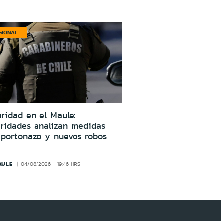
GIONAL
ridad en el Maule:
oridades analizan medidas
 portonazo y nuevos robos
AULE
04/08/2026 - 19:46 HRS