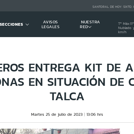
SANTORAL DE HOY:
SIXTO,
AVISOS
NUESTRA
SECCIONES
Tª Máx:
11
º
LEGALES
RED
Nublado y
km/h
EROS ENTREGA KIT DE A
NAS EN SITUACIÓN DE 
TALCA
Martes 25 de julio de 2023
13:06 hrs