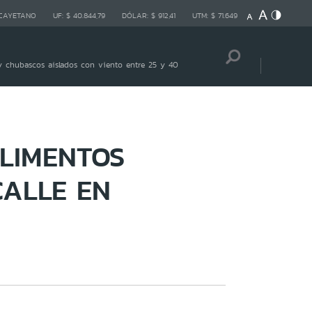
 CAYETANO
UF:
$ 40.844,79
DÓLAR:
$ 912,41
UTM:
$ 71.649
 chubascos aislados con viento entre 25 y 40
LIMENTOS
CALLE EN