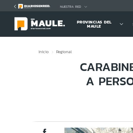
Click acá para ir directamente al contenido
NUESTRA RED
PROVINCIAS DEL
MAULE
Inicio
Regional
CARABIN
A PERSO