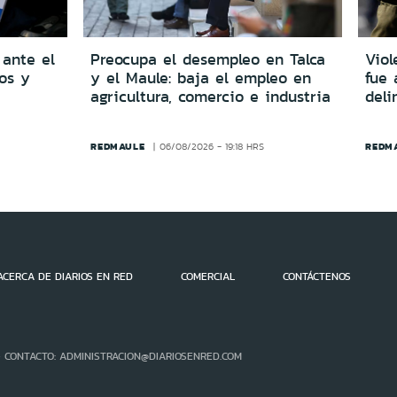
 ante el
Preocupa el desempleo en Talca
Viol
dos y
y el Maule: baja el empleo en
fue 
agricultura, comercio e industria
del
REDMAULE
REDM
06/08/2026 - 19:18 HRS
ACERCA DE DIARIOS EN RED
COMERCIAL
CONTÁCTENOS
- CONTACTO: ADMINISTRACION@DIARIOSENRED.COM