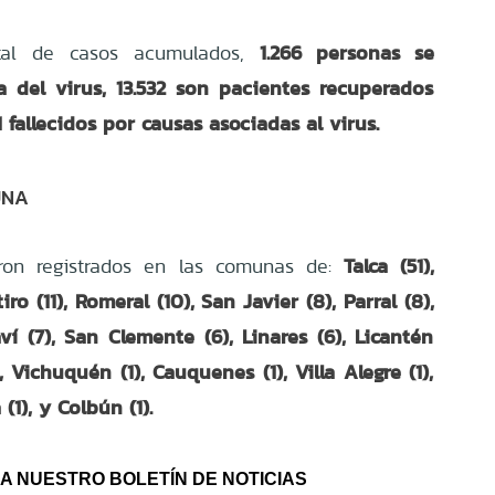
1.266 personas se
otal de casos acumulados,
a del virus, 13.532 son pacientes recuperados
11 fallecidos por causas asociadas al virus.
UNA
Talca (51),
ron registrados en las comunas de:
tiro (11), Romeral (10), San Javier (8), Parral (8),
ví (7), San Clemente (6), Linares (6), Licantén
, Vichuquén (1), Cauquenes (1), Villa Alegre (1),
(1), y Colbún (1).
A NUESTRO BOLETÍN DE NOTICIAS