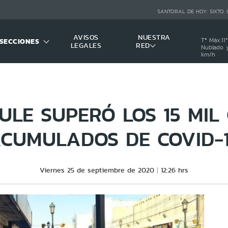
SANTORAL DE HOY:
SIXTO,
AVISOS
NUESTRA
SECCIONES
Tª Máx:
11
º
LEGALES
RED
Nublado y
km/h
ULE SUPERÓ LOS 15 MIL
CUMULADOS DE COVID-
Viernes 25 de septiembre de 2020
12:26 hrs