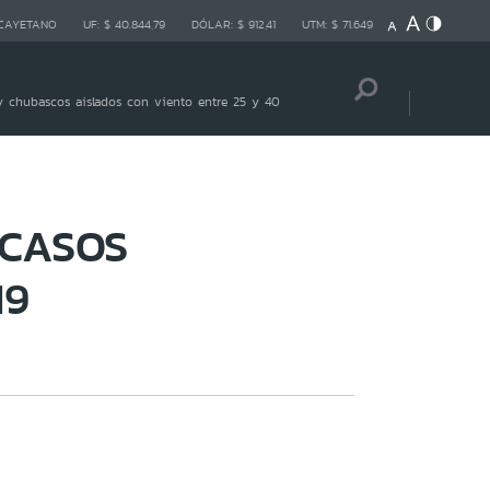
 CAYETANO
UF:
$ 40.844,79
DÓLAR:
$ 912,41
UTM:
$ 71.649
 chubascos aislados con viento entre 25 y 40
 CASOS
19