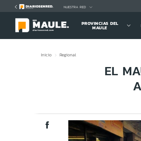
Click acá para ir directamente al contenido
NUESTRA RED
PROVINCIAS DEL
MAULE
Inicio
Regional
EL MA
A