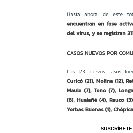
Hasta ahora, de este t
encuentran en fase activ
del virus, y se registran 3
CASOS NUEVOS POR COM
Los 173 nuevos casos fue
Curicó (21), Molina (12), Re
Maule (7), Teno (7), Longa
(6), Hualañé (4), Rauco (3)
Yerbas Buenas (1), Chépica 
SUSCRÍBETE 