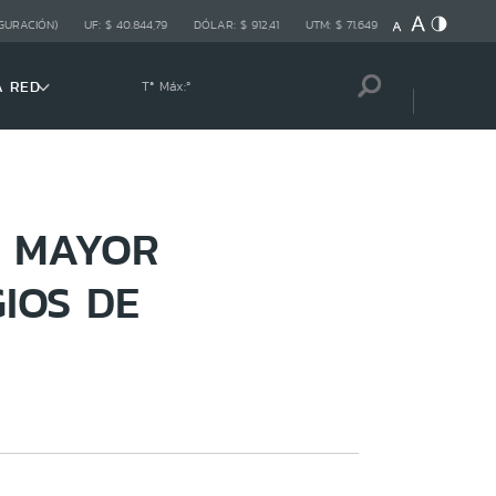
GURACIÓN)
UF:
$ 40.844,79
DÓLAR:
$ 912,41
UTM:
$ 71.649
A RED
Tª Máx:
º
N MAYOR
IOS DE