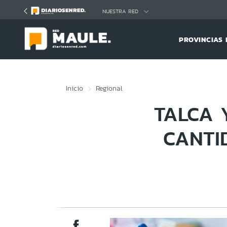
Click acá para ir directamente al contenido
NUESTRA RED
PROVINCIAS 
Inicio
Regional
TALCA 
CANTI