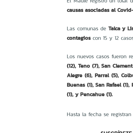
El Maule registró un total 
causas asociadas al Covid
Talca y L
Las comunas de
contagios
con 15 y 12 caso
Los nuevos casos fueron r
(12), Teno (7), San Clemente
Alegre (6), Parral (5), Col
Buenas (1), San Rafael (1), 
(1), y Pencahue (1).
Hasta la fecha se registran