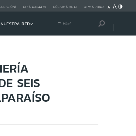
GURACIÓN)
UF:
$ 40.844,79
DÓLAR:
$ 912,41
UTM:
$ 71.649
NUESTRA RED
Tª Máx:
º
MERÍA
E SEIS
LPARAÍSO