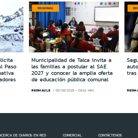
REGIONAL
RE
icita
Municipalidad de Talca invita a
Segu
al Paso
las familias a postular al SAE
aut
ativa
2027 y conocer la amplia oferta
tras
adores
de educación pública comunal
REDMAULE
REDM
05/08/2026 - 09:42 HRS
ACERCA DE DIARIOS EN RED
COMERCIAL
CONTÁCTENOS