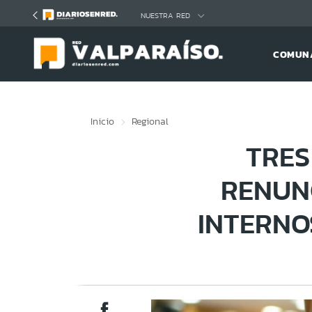
Click acá para ir directamente al contenido
NUESTRA RED
COMUNA
Inicio
Regional
TRES
RENUN
INTERNO