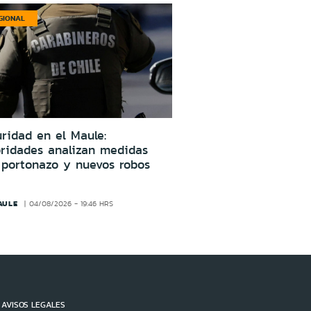
GIONAL
ridad en el Maule:
oridades analizan medidas
 portonazo y nuevos robos
AULE
04/08/2026 - 19:46 HRS
AVISOS LEGALES