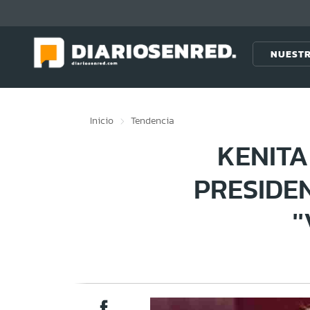
Click acá para ir directamente al contenido
NUESTR
Inicio
Tendencia
KENITA
PRESIDE
'