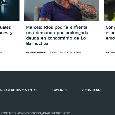
cuáles
Marcelo Ríos podría enfrentar
Cony
unes y
una demanda por prolongada
espe
deuda en condominio de Lo
emo
Barnechea
DIARIOSENRED
REDM
RS
31/07/2026 - 19:23 HRS
ACERCA DE DIARIOS EN RED
COMERCIAL
CONTÁCTENOS
- CONTACTO: ADMINISTRACION@DIARIOSENRED.COM