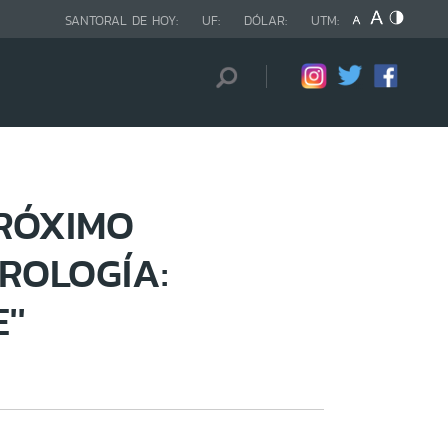
SANTORAL DE HOY:
UF:
DÓLAR:
UTM:
PRÓXIMO
ROLOGÍA:
''