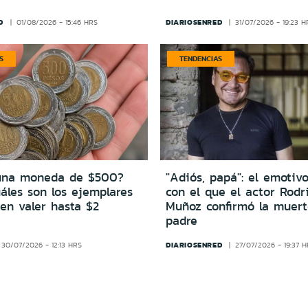
D
DIARIOSENRED
01/08/2026 - 15:46 HRS
31/07/2026 - 19:23 H
S
TENDENCIAS
una moneda de $500?
"Adiós, papá": el emotiv
áles son los ejemplares
con el que el actor Rodr
en valer hasta $2
Muñoz confirmó la muert
padre
DIARIOSENRED
30/07/2026 - 12:13 HRS
27/07/2026 - 19:37 