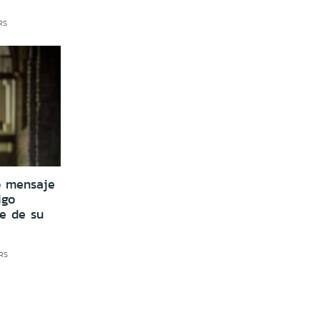
RS
o mensaje
igo
e de su
HRS