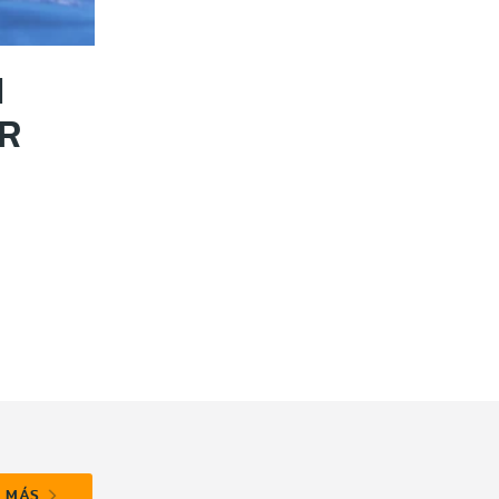
N
R
R MÁS