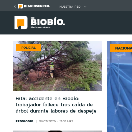
Click acá para ir directamente al contenido
NUESTRA RED
POLICIAL
NACION
Fatal accidente en Biobío:
trabajador fallece tras caída de
árbol durante labores de despeje
REDBIOBIO
16/07/2026 - 17:48 HRS