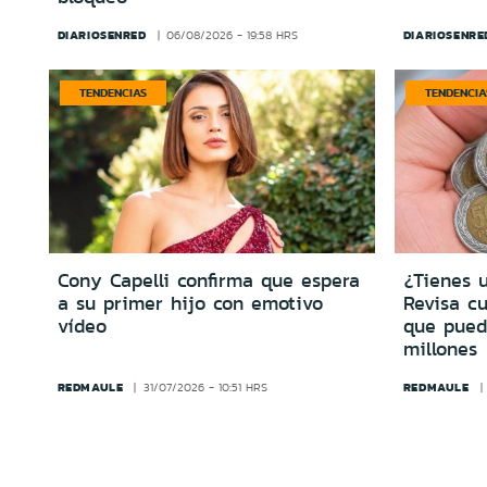
DIARIOSENRED
DIARIOSENRE
06/08/2026 - 19:58 HRS
TENDENCIAS
TENDENCIA
Cony Capelli confirma que espera
¿Tienes 
a su primer hijo con emotivo
Revisa cu
vídeo
que pued
millones
REDMAULE
REDMAULE
31/07/2026 - 10:51 HRS