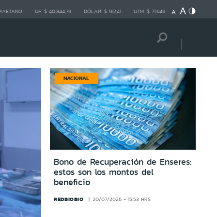
CAYETANO
UF:
$ 40.844,79
DÓLAR:
$ 912,41
UTM:
$ 71.649
NACIONAL
Bono de Recuperación de Enseres:
estos son los montos del
beneficio
REDBIOBIO
20/07/2026 - 15:53 HRS