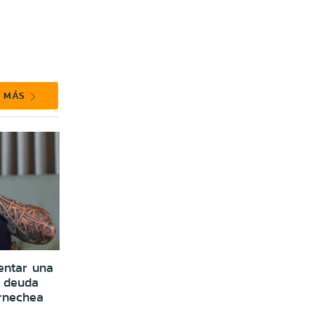
R MÁS
entar una
 deuda
rnechea