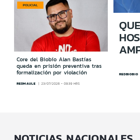
POLICIAL
QUE
HOS
AMP
Core del Biobío Alan Bastías
queda en prisión preventiva tras
formalización por violación
REDBIOBIO
REDMAULE
23/07/2026 - 09:39 HRS
NOTICIAS NACIONALES