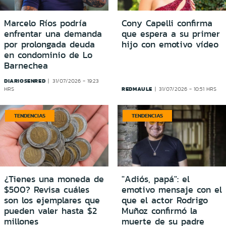
Marcelo Ríos podría
Cony Capelli confirma
enfrentar una demanda
que espera a su primer
por prolongada deuda
hijo con emotivo vídeo
en condominio de Lo
Barnechea
DIARIOSENRED
31/07/2026 - 19:23
REDMAULE
HRS
31/07/2026 - 10:51 HRS
TENDENCIAS
TENDENCIAS
¿Tienes una moneda de
"Adiós, papá": el
$500? Revisa cuáles
emotivo mensaje con el
son los ejemplares que
que el actor Rodrigo
pueden valer hasta $2
Muñoz confirmó la
millones
muerte de su padre