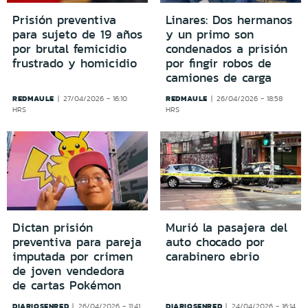
Prisión preventiva
Linares: Dos hermanos
para sujeto de 19 años
y un primo son
por brutal femicidio
condenados a prisión
frustrado y homicidio
por fingir robos de
camiones de carga
REDMAULE
REDMAULE
27/04/2026 - 16:10
26/04/2026 - 18:58
HRS
HRS
Dictan prisión
Murió la pasajera del
preventiva para pareja
auto chocado por
imputada por crimen
carabinero ebrio
de joven vendedora
de cartas Pokémon
DIARIOSENRED
DIARIOSENRED
26/04/2026 - 11:41
24/04/2026 - 16:14