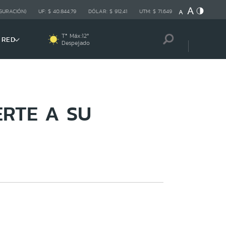
GURACIÓN)
UF:
$ 40.844,79
DÓLAR:
$ 912,41
UTM:
$ 71.649
Tª Máx:
12
º
 RED
Despejado
ERTE A SU