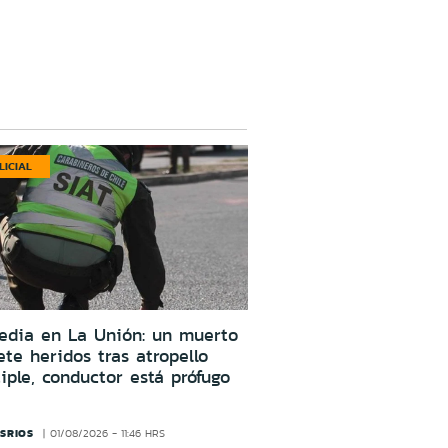
LICIAL
edia en La Unión: un muerto
ete heridos tras atropello
iple, conductor está prófugo
SRIOS
01/08/2026 - 11:46 HRS