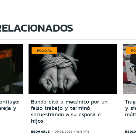
RELACIONADOS
POLICIAL
PO
antiago:
Banda citó a mecánico por un
Trag
reja y
falso trabajo y terminó
y si
secuestrando a su esposa e
múlt
hijos
REDMAULE
REDLO
01/08/2026 - 18:18 HRS