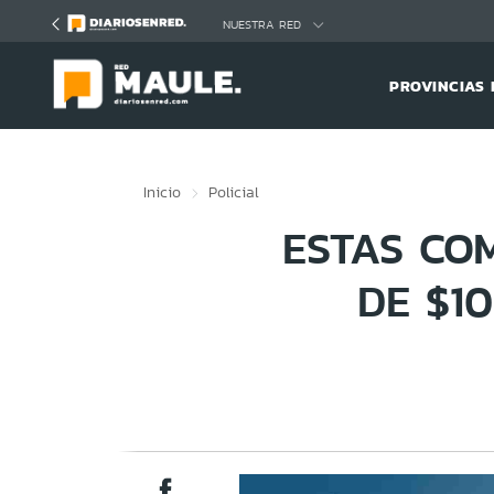
Click acá para ir directamente al contenido
NUESTRA RED
PROVINCIAS 
Inicio
Policial
ESTAS CO
DE $1