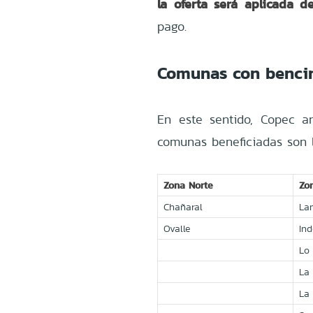
la oferta será aplicada 
pago.
Comunas con bencin
En este sentido, Copec a
comunas beneficiadas son l
Zona Norte
Zo
Chañaral
La
Ovalle
In
Lo
La 
La