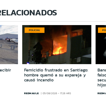
RELACIONADOS
POLICIAL
PO
ecibir
Femicidio frustrado en Santiago:
Ban
hombre quemó a su expareja y
fals
causó incendio
secu
hijo
REDMAULE
REDM
05/08/2026 - 17:26 HRS