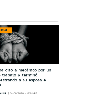
LICIAL
da citó a mecánico por un
o trabajo y terminó
estrando a su esposa e
s
AULE
01/08/2026 - 18:18 HRS