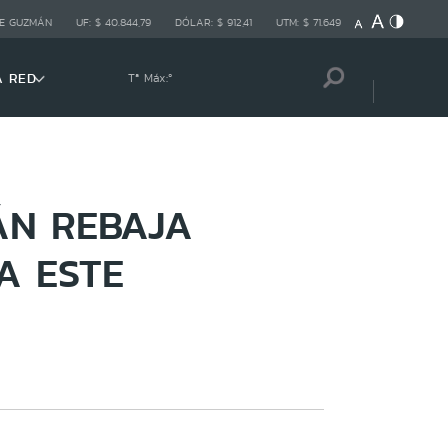
E GUZMÁN
UF:
$ 40.844,79
DÓLAR:
$ 912,41
UTM:
$ 71.649
A RED
Tª Máx:
º
ÁN REBAJA
A ESTE