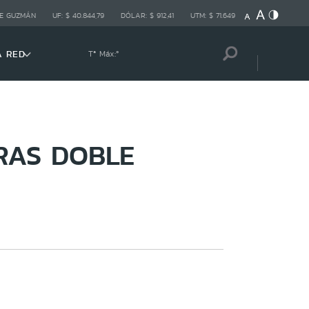
E GUZMÁN
UF:
$ 40.844,79
DÓLAR:
$ 912,41
UTM:
$ 71.649
A RED
Tª Máx:
º
TRAS DOBLE