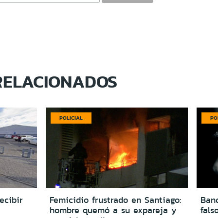
RELACIONADOS
POLICIAL
PO
ecibir
Femicidio frustrado en Santiago:
Ban
hombre quemó a su expareja y
fals