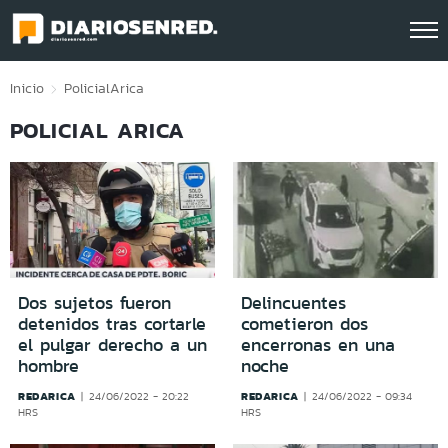
Click acá para ir directamente al contenido
Inicio
Policial
Arica
POLICIAL ARICA
Dos sujetos fueron
Delincuentes
detenidos tras cortarle
cometieron dos
el pulgar derecho a un
encerronas en una
hombre
noche
REDARICA
REDARICA
24/06/2022 - 20:22
24/06/2022 - 09:34
HRS
HRS