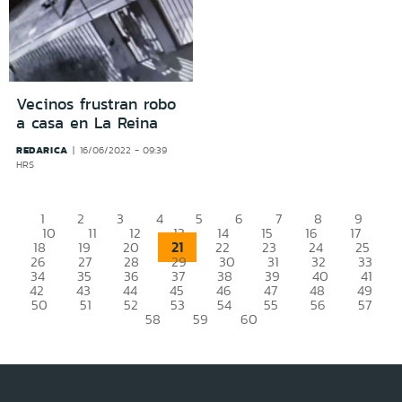
Vecinos frustran robo
a casa en La Reina
REDARICA
16/06/2022 - 09:39
HRS
1
2
3
4
5
6
7
8
9
10
11
12
13
14
15
16
17
21
18
19
20
22
23
24
25
26
27
28
29
30
31
32
33
34
35
36
37
38
39
40
41
42
43
44
45
46
47
48
49
50
51
52
53
54
55
56
57
58
59
60