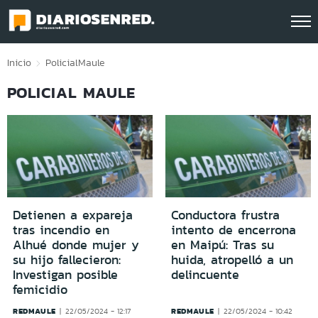
Click acá para ir directamente al contenido
Inicio
Policial
Maule
POLICIAL MAULE
Detienen a expareja
Conductora frustra
tras incendio en
intento de encerrona
Alhué donde mujer y
en Maipú: Tras su
su hijo fallecieron:
huida, atropelló a un
Investigan posible
delincuente
femicidio
REDMAULE
REDMAULE
22/05/2024 - 12:17
22/05/2024 - 10:42