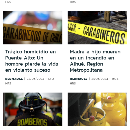
HRS
HRS
Trágico homicidio en
Madre e hijo mueren
Puente Alto: Un
en un incendio en
hombre pierde la vida
Alhué, Región
en violento suceso
Metropolitana
REDMAULE
REDMAULE
22/05/2024 - 10:12
21/05/2024 - 15:34
HRS
HRS