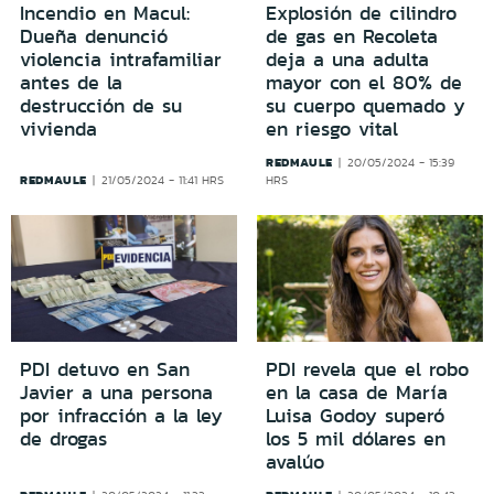
Incendio en Macul:
Explosión de cilindro
Dueña denunció
de gas en Recoleta
violencia intrafamiliar
deja a una adulta
antes de la
mayor con el 80% de
destrucción de su
su cuerpo quemado y
vivienda
en riesgo vital
REDMAULE
20/05/2024 - 15:39
REDMAULE
21/05/2024 - 11:41 HRS
HRS
PDI detuvo en San
PDI revela que el robo
Javier a una persona
en la casa de María
por infracción a la ley
Luisa Godoy superó
de drogas
los 5 mil dólares en
avalúo