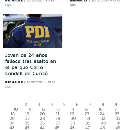
REDMAULE
REDMAULE
20/05/2024 - 11:33
20/05/2024 - 10:43
HRS
HRS
Joven de 24 años
fallece tras asalto en
el parque Cerro
Condell de Curicó
REDMAULE
20/05/2024 - 10:38
HRS
1
2
3
4
5
6
7
8
9
10
11
12
13
14
15
16
17
18
19
20
21
22
23
24
25
26
27
28
29
30
31
32
33
34
35
36
37
38
39
40
41
42
43
44
45
46
47
48
49