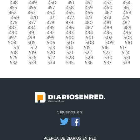
448
449
450
451
452
453
454
455
456
457
458
459
460
461
462
463
464
465
466
467
468
469
470
471
472
473
474
475
476
477
478
479
480
481
482
483
484
485
486
487
488
489
490
491
492
493
494
495
496
497
498
499
500
501
502
503
504
505
506
507
508
509
510
511
512
513
514
515
516
517
518
519
520
521
522
523
524
525
526
527
528
529
530
531
532
533
534
535
536
537
538
Síguenos en:
ACERCA DE DIARIOS EN RED