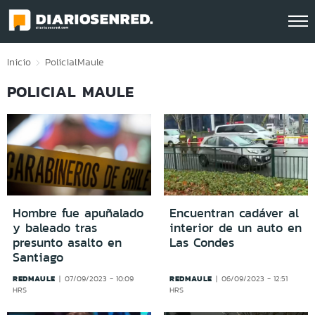
Click acá para ir directamente al contenido
Inicio
Policial
Maule
POLICIAL MAULE
Hombre fue apuñalado
Encuentran cadáver al
y baleado tras
interior de un auto en
presunto asalto en
Las Condes
Santiago
REDMAULE
REDMAULE
07/09/2023 - 10:09
06/09/2023 - 12:51
HRS
HRS