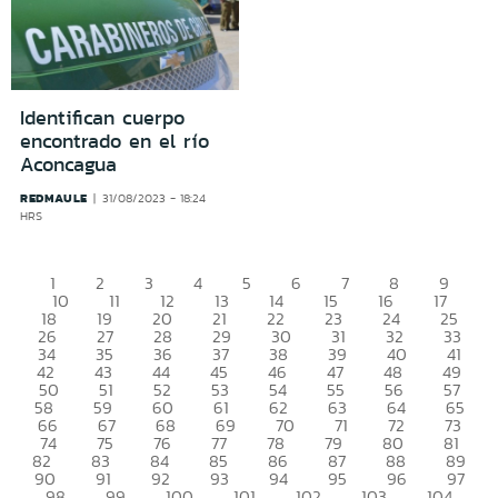
Identifican cuerpo
encontrado en el río
Aconcagua
REDMAULE
31/08/2023 - 18:24
HRS
1
2
3
4
5
6
7
8
9
10
11
12
13
14
15
16
17
18
19
20
21
22
23
24
25
26
27
28
29
30
31
32
33
34
35
36
37
38
39
40
41
42
43
44
45
46
47
48
49
50
51
52
53
54
55
56
57
58
59
60
61
62
63
64
65
66
67
68
69
70
71
72
73
74
75
76
77
78
79
80
81
82
83
84
85
86
87
88
89
90
91
92
93
94
95
96
97
98
99
100
101
102
103
104