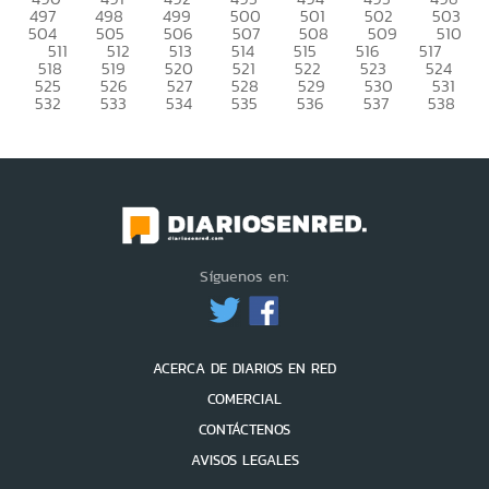
497
498
499
500
501
502
503
504
505
506
507
508
509
510
511
512
513
514
515
516
517
518
519
520
521
522
523
524
525
526
527
528
529
530
531
532
533
534
535
536
537
538
Síguenos en:
ACERCA DE DIARIOS EN RED
COMERCIAL
CONTÁCTENOS
AVISOS LEGALES