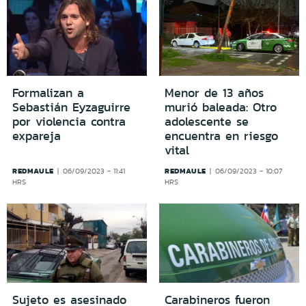
Formalizan a
Menor de 13 años
Sebastián Eyzaguirre
murió baleada: Otro
por violencia contra
adolescente se
expareja
encuentra en riesgo
vital
REDMAULE
REDMAULE
06/09/2023 - 11:41
06/09/2023 - 10:07
HRS
HRS
Sujeto es asesinado
Carabineros fueron