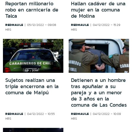
Reportan millonario
Hallan cadáver de una
robo en carnicería de
mujer en la comuna
Talca
de Molina
REDMAULE
REDMAULE
05/12/2022 - 09:08
04/12/2022 - 15:29
HRS
HRS
Sujetos realizan una
Detienen a un hombre
triple encerrona en la
tras apuñalar a su
comuna de Maipú
pareja y a un menor
de 3 años en la
comuna de Las Condes
REDMAULE
REDMAULE
04/12/2022 - 10:55
04/12/2022 - 10:09
HRS
HRS