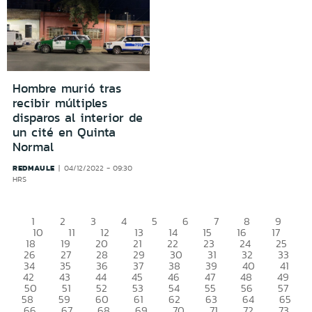
Hombre murió tras
recibir múltiples
disparos al interior de
un cité en Quinta
Normal
REDMAULE
04/12/2022 - 09:30
HRS
1
2
3
4
5
6
7
8
9
10
11
12
13
14
15
16
17
18
19
20
21
22
23
24
25
26
27
28
29
30
31
32
33
34
35
36
37
38
39
40
41
42
43
44
45
46
47
48
49
50
51
52
53
54
55
56
57
58
59
60
61
62
63
64
65
66
67
68
69
70
71
72
73