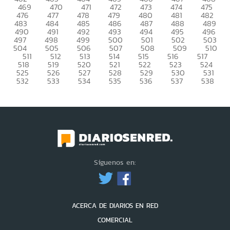
469
470
471
472
473
474
475
476
477
478
479
480
481
482
483
484
485
486
487
488
489
490
491
492
493
494
495
496
497
498
499
500
501
502
503
504
505
506
507
508
509
510
511
512
513
514
515
516
517
518
519
520
521
522
523
524
525
526
527
528
529
530
531
532
533
534
535
536
537
538
Síguenos en:
ACERCA DE DIARIOS EN RED
COMERCIAL