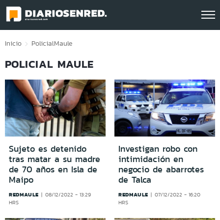
Click acá para ir directamente al contenido
Inicio
Policial
Maule
POLICIAL MAULE
Sujeto es detenido
Investigan robo con
tras matar a su madre
intimidación en
de 70 años en Isla de
negocio de abarrotes
Maipo
de Talca
REDMAULE
REDMAULE
08/12/2022 - 13:29
07/12/2022 - 16:20
HRS
HRS