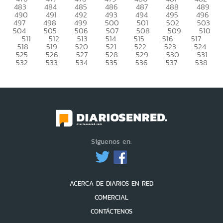
483
484
485
486
487
488
489
490
491
492
493
494
495
496
497
498
499
500
501
502
503
504
505
506
507
508
509
510
511
512
513
514
515
516
517
518
519
520
521
522
523
524
525
526
527
528
529
530
531
532
533
534
535
536
537
538
Síguenos en:
ACERCA DE DIARIOS EN RED
COMERCIAL
CONTÁCTENOS