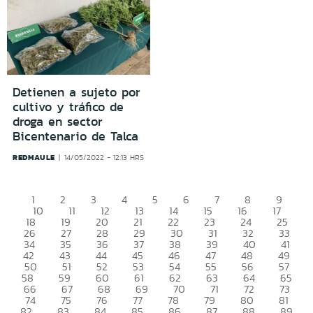
Detienen a sujeto por
cultivo y tráfico de
droga en sector
Bicentenario de Talca
REDMAULE
14/05/2022 - 12:13 HRS
1
2
3
4
5
6
7
8
9
10
11
12
13
14
15
16
17
18
19
20
21
22
23
24
25
26
27
28
29
30
31
32
33
34
35
36
37
38
39
40
41
42
43
44
45
46
47
48
49
50
51
52
53
54
55
56
57
58
59
60
61
62
63
64
65
66
67
68
69
70
71
72
73
74
75
76
77
78
79
80
81
82
83
84
85
86
87
88
89