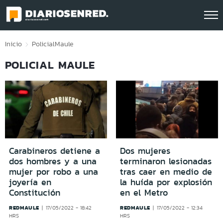
Click acá para ir directamente al contenido
Inicio
Policial
Maule
POLICIAL MAULE
Carabineros detiene a
Dos mujeres
dos hombres y a una
terminaron lesionadas
mujer por robo a una
tras caer en medio de
joyería en
la huída por explosión
Constitución
en el Metro
REDMAULE
REDMAULE
17/05/2022 - 18:42
17/05/2022 - 12:34
HRS
HRS