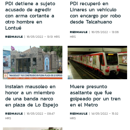
PDI detiene a sujeto
PDI recuperó en
acusado de agredir
Linares un vehículo
con arma cortante a
con encargo por robo
otro hombre en
desde Talcahuano
Lontué
REDMAULE
16/05/2022 - 13:06
REDMAULE
16/05/2022 - 13:13 HRS
HRS
Instalan mausoleo en
Muere presunto
honor a un miembro
asaltante que fue
de una banda narco
golpeado por un tren
en plaza de Lo Espejo
en el Metro
REDMAULE
REDMAULE
16/05/2022 - 09:47
14/05/2022 - 15:32
HRS
HRS