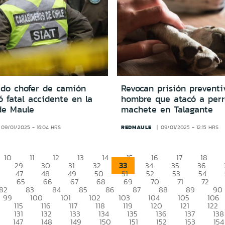
ado chofer de camión
Revocan prisión preventi
 fatal accidente en la
hombre que atacó a perr
de Maule
machete en Talagante
REDMAULE
09/01/2025 - 16:04 HRS
09/01/2025 - 12:15 HRS
10
11
12
13
14
15
16
17
18
33
29
30
31
32
34
35
36
47
48
49
50
51
52
53
54
65
66
67
68
69
70
71
72
82
83
84
85
86
87
88
89
90
99
100
101
102
103
104
105
106
115
116
117
118
119
120
121
122
131
132
133
134
135
136
137
138
147
148
149
150
151
152
153
154