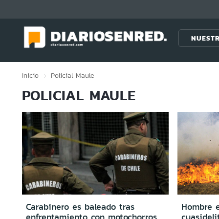
Click acá para ir directamente al contenido
NUESTR
Inicio
Policial
Maule
POLICIAL MAULE
Carabinero es baleado tras
Hombre e
enfrentamiento con motochorros
cuasideli