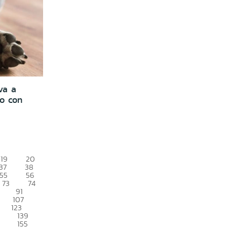
va a
o con
19
20
37
38
55
56
73
74
91
107
123
139
155