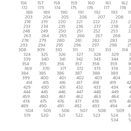
156
157
158
159
160
161
162
172
173
174
175
176
177
178
188
189
190
191
192
193
1
203
204
205
206
207
208
218
219
220
221
222
223
2
233
234
235
236
237
238
248
249
250
251
252
253
2
263
264
265
266
267
268
278
279
280
281
282
283
2
293
294
295
296
297
298
2
308
309
310
311
312
313
314
324
325
326
327
328
329
339
340
341
342
343
344
354
355
356
357
358
359
3
369
370
371
372
373
374
3
384
385
386
387
388
389
399
400
401
402
403
404
414
415
416
417
418
419
4
429
430
431
432
433
434
444
445
446
447
448
449
459
460
461
462
463
464
474
475
476
477
478
479
4
489
490
491
492
493
494
4
504
505
506
507
508
509
519
520
521
522
523
524
5
534