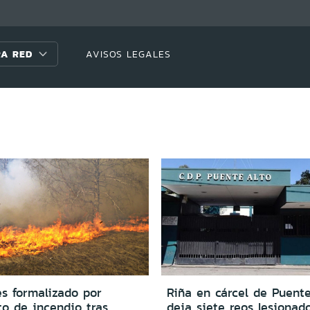
A RED
AVISOS LEGALES
s formalizado por
Riña en cárcel de Puent
to de incendio tras
deja siete reos lesionad