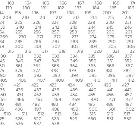
163
164
165
166
167
168
169
17
179
180
181
182
183
184
185
186
94
195
196
197
198
199
200
201
209
210
211
212
213
214
215
216
24
225
226
227
228
229
230
231
239
240
241
242
243
244
245
246
54
255
256
257
258
259
260
261
269
270
271
272
273
274
275
276
84
285
286
287
288
289
290
291
99
300
301
302
303
304
305
306
315
316
317
318
319
320
321
32
330
331
332
333
334
335
336
337
345
346
347
348
349
350
351
352
60
361
362
363
364
365
366
367
75
376
377
378
379
380
381
382
390
391
392
393
394
395
396
397
405
406
407
408
409
410
411
412
20
421
422
423
424
425
426
427
435
436
437
438
439
440
441
442
450
451
452
453
454
455
456
457
465
466
467
468
469
470
471
472
80
481
482
483
484
485
486
487
95
496
497
498
499
500
501
502
510
511
512
513
514
515
516
517
25
526
527
528
529
530
531
532
535
536
537
538