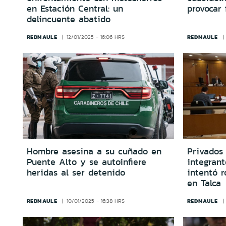
en Estación Central: un
provocar 
delincuente abatido
REDMAULE
REDMAULE
12/01/2025 - 16:06 HRS
Hombre asesina a su cuñado en
Privados 
Puente Alto y se autoinfiere
integran
heridas al ser detenido
intentó 
en Talca
REDMAULE
REDMAULE
10/01/2025 - 16:38 HRS