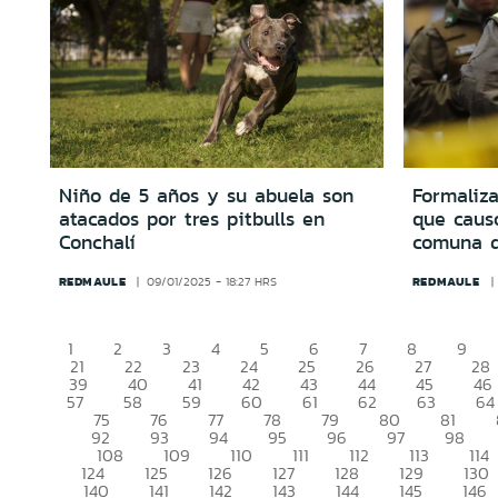
Niño de 5 años y su abuela son
Formaliz
atacados por tres pitbulls en
que causó
Conchalí
comuna 
REDMAULE
REDMAULE
09/01/2025 - 18:27 HRS
1
2
3
4
5
6
7
8
9
21
22
23
24
25
26
27
28
39
40
41
42
43
44
45
46
57
58
59
60
61
62
63
64
75
76
77
78
79
80
81
92
93
94
95
96
97
98
108
109
110
111
112
113
114
124
125
126
127
128
129
130
140
141
142
143
144
145
146