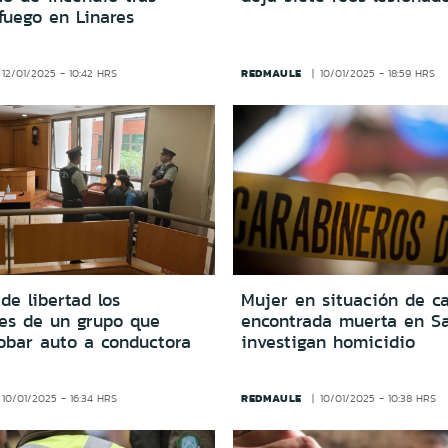
fuego en Linares
REDMAULE
12/01/2025 - 10:42 HRS
10/01/2025 - 18:59 HRS
de libertad los
Mujer en situación de ca
tes de un grupo que
encontrada muerta en Sa
robar auto a conductora
investigan homicidio
REDMAULE
10/01/2025 - 16:34 HRS
10/01/2025 - 10:38 HRS