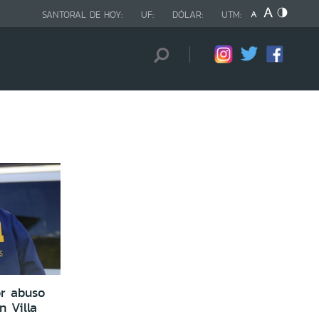
SANTORAL DE HOY:
UF:
DÓLAR:
UTM:
r abuso
n Villa