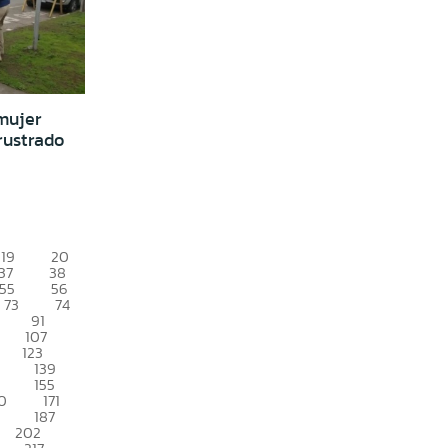
mujer
rustrado
19
20
37
38
55
56
73
74
91
107
123
139
155
0
171
187
202