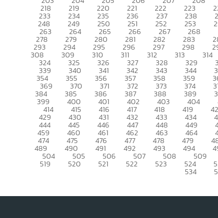
203
204
205
206
207
208
218
219
220
221
222
223
2
233
234
235
236
237
238
248
249
250
251
252
253
2
263
264
265
266
267
268
278
279
280
281
282
283
2
293
294
295
296
297
298
2
308
309
310
311
312
313
314
324
325
326
327
328
329
339
340
341
342
343
344
354
355
356
357
358
359
3
369
370
371
372
373
374
3
384
385
386
387
388
389
399
400
401
402
403
404
414
415
416
417
418
419
4
429
430
431
432
433
434
444
445
446
447
448
449
459
460
461
462
463
464
474
475
476
477
478
479
4
489
490
491
492
493
494
4
504
505
506
507
508
509
519
520
521
522
523
524
5
534