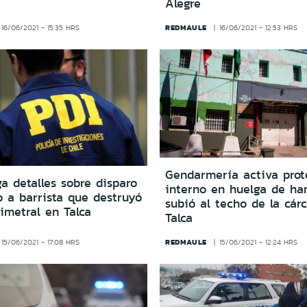
Alegre
REDMAULE
16/06/2021 - 15:35 HRS
16/06/2021 - 12:53 HRS
Gendarmería activa prot
a detalles sobre disparo
interno en huelga de h
o a barrista que destruyó
subió al techo de la cár
imetral en Talca
Talca
REDMAULE
15/06/2021 - 17:08 HRS
15/06/2021 - 12:24 HRS