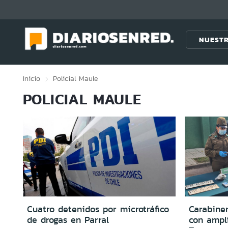
Click acá para ir directamente al contenido
NUESTR
Inicio
Policial
Maule
POLICIAL MAULE
Cuatro detenidos por microtráfico
Carabine
de drogas en Parral
con ampli