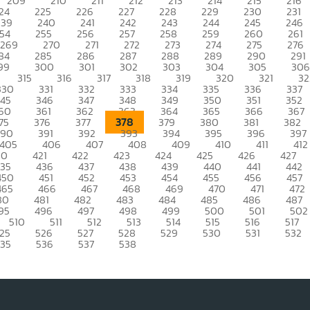
209
210
211
212
213
214
215
216
24
225
226
227
228
229
230
231
239
240
241
242
243
244
245
246
54
255
256
257
258
259
260
261
269
270
271
272
273
274
275
276
84
285
286
287
288
289
290
291
99
300
301
302
303
304
305
306
315
316
317
318
319
320
321
32
330
331
332
333
334
335
336
337
345
346
347
348
349
350
351
352
60
361
362
363
364
365
366
367
378
75
376
377
379
380
381
382
390
391
392
393
394
395
396
397
405
406
407
408
409
410
411
412
20
421
422
423
424
425
426
427
435
436
437
438
439
440
441
442
450
451
452
453
454
455
456
457
465
466
467
468
469
470
471
472
80
481
482
483
484
485
486
487
95
496
497
498
499
500
501
502
510
511
512
513
514
515
516
517
25
526
527
528
529
530
531
532
535
536
537
538