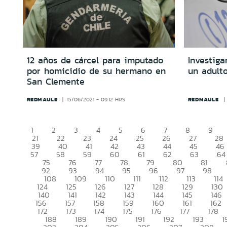
12 años de cárcel para imputado
Investiga
por homicidio de su hermano en
un adult
San Clemente
REDMAULE
REDMAULE
15/06/2021 - 09:12 HRS
1
2
3
4
5
6
7
8
9
21
22
23
24
25
26
27
28
39
40
41
42
43
44
45
46
57
58
59
60
61
62
63
64
75
76
77
78
79
80
81
92
93
94
95
96
97
98
108
109
110
111
112
113
114
124
125
126
127
128
129
130
140
141
142
143
144
145
146
156
157
158
159
160
161
162
172
173
174
175
176
177
178
188
189
190
191
192
193
1