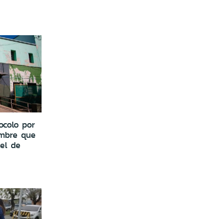
ocolo por
ambre que
cel de