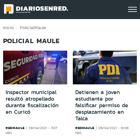
Click acá para ir directamente al contenido
Inicio
Policial
Maule
POLICIAL MAULE
Inspector municipal
Detienen a joven
resultó atropellado
estudiante por
durante fiscalización
falsificar permiso de
en Curicó
desplazamiento en
Talca
REDMAULE
REDMAULE
08/04/2021 - 11:07
08/04/2021 - 10:08
HRS
HRS