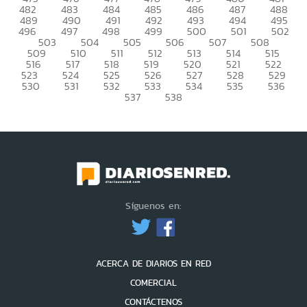
482
483
484
485
486
487
488
489
490
491
492
493
494
495
496
497
498
499
500
501
502
503
504
505
506
507
508
509
510
511
512
513
514
515
516
517
518
519
520
521
522
523
524
525
526
527
528
529
530
531
532
533
534
535
536
537
538
Síguenos en:
ACERCA DE DIARIOS EN RED
COMERCIAL
CONTÁCTENOS