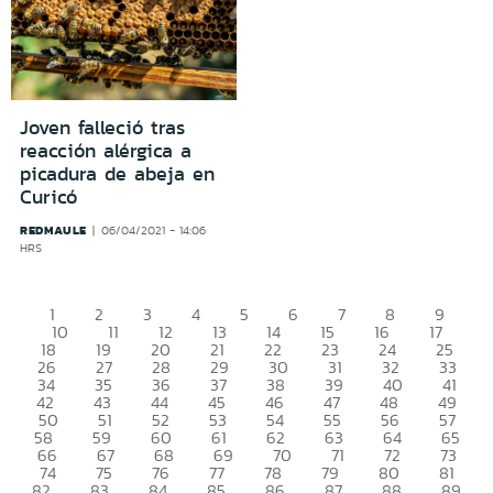
Joven falleció tras
reacción alérgica a
picadura de abeja en
Curicó
REDMAULE
06/04/2021 - 14:06
HRS
1
2
3
4
5
6
7
8
9
10
11
12
13
14
15
16
17
18
19
20
21
22
23
24
25
26
27
28
29
30
31
32
33
34
35
36
37
38
39
40
41
42
43
44
45
46
47
48
49
50
51
52
53
54
55
56
57
58
59
60
61
62
63
64
65
66
67
68
69
70
71
72
73
74
75
76
77
78
79
80
81
82
83
84
85
86
87
88
89