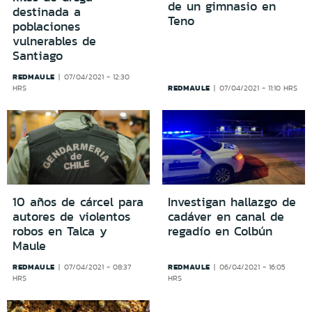
de un gimnasio en
destinada a
Teno
poblaciones
vulnerables de
Santiago
REDMAULE
07/04/2021 - 12:30
REDMAULE
HRS
07/04/2021 - 11:10 HRS
10 años de cárcel para
Investigan hallazgo de
autores de violentos
cadáver en canal de
robos en Talca y
regadío en Colbún
Maule
REDMAULE
REDMAULE
07/04/2021 - 08:37
06/04/2021 - 16:05
HRS
HRS