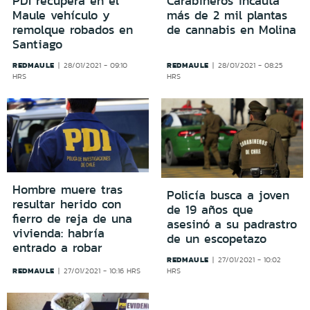
PDI recupera en el
Carabineros incauta
Maule vehículo y
más de 2 mil plantas
remolque robados en
de cannabis en Molina
Santiago
REDMAULE
REDMAULE
28/01/2021 - 09:10
28/01/2021 - 08:25
HRS
HRS
Hombre muere tras
Policía busca a joven
resultar herido con
de 19 años que
fierro de reja de una
asesinó a su padrastro
vivienda: habría
de un escopetazo
entrado a robar
REDMAULE
27/01/2021 - 10:02
REDMAULE
27/01/2021 - 10:16 HRS
HRS