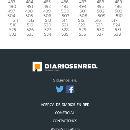
483
484
485
486
487
488
489
490
491
492
493
494
495
496
497
498
499
500
501
502
503
504
505
506
507
508
509
510
511
512
513
514
515
516
517
518
519
520
521
522
523
524
525
526
527
528
529
530
531
532
533
534
535
536
537
538
Síguenos en:
ACERCA DE DIARIOS EN RED
COMERCIAL
CONTÁCTENOS
AVISOS LEGALES