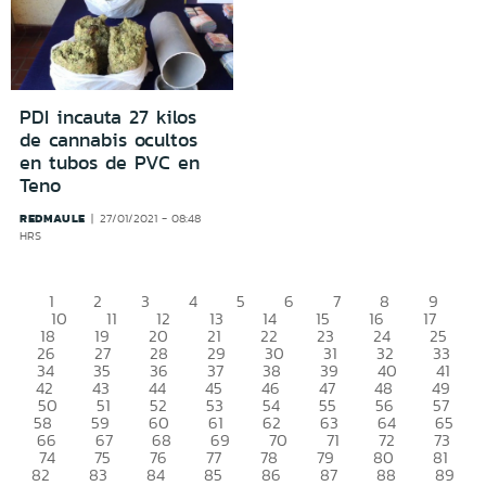
PDI incauta 27 kilos
de cannabis ocultos
en tubos de PVC en
Teno
REDMAULE
27/01/2021 - 08:48
HRS
1
2
3
4
5
6
7
8
9
10
11
12
13
14
15
16
17
18
19
20
21
22
23
24
25
26
27
28
29
30
31
32
33
34
35
36
37
38
39
40
41
42
43
44
45
46
47
48
49
50
51
52
53
54
55
56
57
58
59
60
61
62
63
64
65
66
67
68
69
70
71
72
73
74
75
76
77
78
79
80
81
82
83
84
85
86
87
88
89