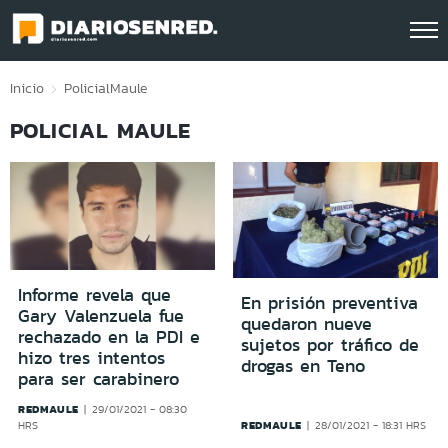
Click acá para ir directamente al contenido
Inicio
Policial
Maule
POLICIAL MAULE
Informe revela que
En prisión preventiva
Gary Valenzuela fue
quedaron nueve
rechazado en la PDI e
sujetos por tráfico de
hizo tres intentos
drogas en Teno
para ser carabinero
REDMAULE
29/01/2021 - 08:30
REDMAULE
HRS
28/01/2021 - 18:31 HRS