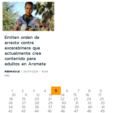
Emiten orden de
arresto contra
excarabinera que
actualmente crea
contenido para
adultos en Arsmate
REDMAULE
20/07/2025 - 10:04
HRS
5
1
2
3
4
6
7
8
9
10
11
12
13
14
15
16
17
18
19
20
21
22
23
24
25
26
27
28
29
30
31
32
33
34
35
36
37
38
39
40
41
42
43
44
45
46
47
48
49