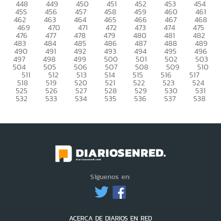
448
449
450
451
452
453
454
455
456
457
458
459
460
461
462
463
464
465
466
467
468
469
470
471
472
473
474
475
476
477
478
479
480
481
482
483
484
485
486
487
488
489
490
491
492
493
494
495
496
497
498
499
500
501
502
503
504
505
506
507
508
509
510
511
512
513
514
515
516
517
518
519
520
521
522
523
524
525
526
527
528
529
530
531
532
533
534
535
536
537
538
Síguenos en:
ACERCA DE DIARIOS EN RED