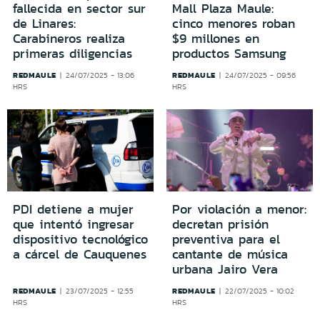
fallecida en sector sur
Mall Plaza Maule:
de Linares:
cinco menores roban
Carabineros realiza
$9 millones en
primeras diligencias
productos Samsung
REDMAULE
REDMAULE
24/07/2025 - 13:06
24/07/2025 - 09:56
HRS
HRS
PDI detiene a mujer
Por violación a menor:
que intentó ingresar
decretan prisión
dispositivo tecnológico
preventiva para el
a cárcel de Cauquenes
cantante de música
urbana Jairo Vera
REDMAULE
REDMAULE
23/07/2025 - 12:55
22/07/2025 - 10:02
HRS
HRS