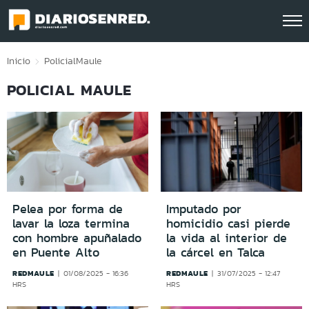
Click acá para ir directamente al contenido
Inicio
Policial
Maule
POLICIAL MAULE
Pelea por forma de
Imputado por
lavar la loza termina
homicidio casi pierde
con hombre apuñalado
la vida al interior de
en Puente Alto
la cárcel en Talca
REDMAULE
REDMAULE
01/08/2025 - 16:36
31/07/2025 - 12:47
HRS
HRS