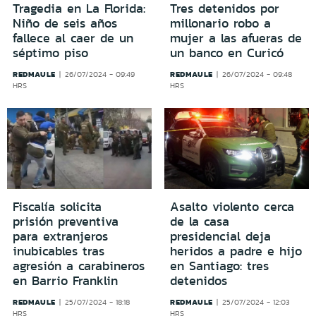
Tragedia en La Florida:
Tres detenidos por
Niño de seis años
millonario robo a
fallece al caer de un
mujer a las afueras de
séptimo piso
un banco en Curicó
REDMAULE
REDMAULE
26/07/2024 - 09:49
26/07/2024 - 09:48
HRS
HRS
Fiscalía solicita
Asalto violento cerca
prisión preventiva
de la casa
para extranjeros
presidencial deja
inubicables tras
heridos a padre e hijo
agresión a carabineros
en Santiago: tres
en Barrio Franklin
detenidos
REDMAULE
REDMAULE
25/07/2024 - 18:18
25/07/2024 - 12:03
HRS
HRS