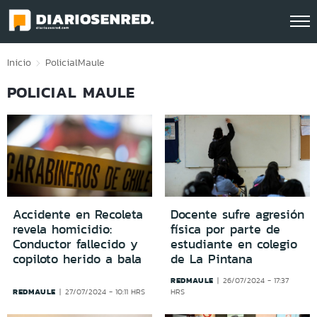
Click acá para ir directamente al contenido
Inicio
Policial
Maule
POLICIAL MAULE
Accidente en Recoleta
Docente sufre agresión
revela homicidio:
física por parte de
Conductor fallecido y
estudiante en colegio
copiloto herido a bala
de La Pintana
REDMAULE
26/07/2024 - 17:37
REDMAULE
27/07/2024 - 10:11 HRS
HRS