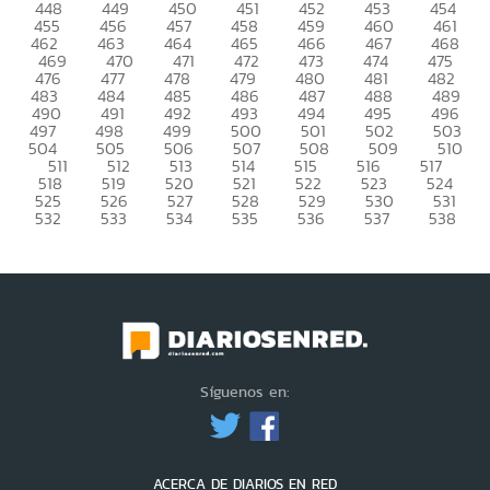
448
449
450
451
452
453
454
455
456
457
458
459
460
461
462
463
464
465
466
467
468
469
470
471
472
473
474
475
476
477
478
479
480
481
482
483
484
485
486
487
488
489
490
491
492
493
494
495
496
497
498
499
500
501
502
503
504
505
506
507
508
509
510
511
512
513
514
515
516
517
518
519
520
521
522
523
524
525
526
527
528
529
530
531
532
533
534
535
536
537
538
Síguenos en:
ACERCA DE DIARIOS EN RED