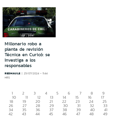
Millonario robo a
planta de revisión
Técnica en Curicó: se
Investiga a los
responsables
REDMAULE
25/07/2024 - 11:44
HRS
1
2
3
4
5
6
7
8
9
10
11
12
13
14
15
16
17
18
19
20
21
22
23
24
25
26
27
28
29
30
31
32
33
34
35
36
37
38
39
40
41
42
43
44
45
46
47
48
49