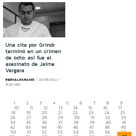
Una cita por Grindr
terminó en un crimen
de odio: así fue el
asesinato de Jaime
Vergara
REDVALPARAISO
03/08/2022 -
15:00 HRS
1
2
3
4
5
6
7
8
9
10
11
12
13
14
15
16
17
18
19
20
21
22
23
24
25
26
27
28
29
30
31
32
33
34
35
36
37
38
39
40
41
42
43
44
45
46
47
48
49
50
51
52
53
54
55
56
57