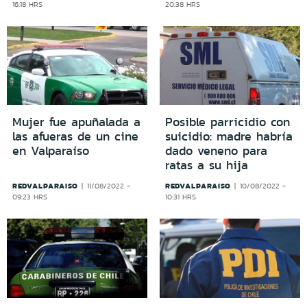
16:18 HRS
20:38 HRS
Mujer fue apuñalada a
Posible parricidio con
las afueras de un cine
suicidio: madre habría
en Valparaíso
dado veneno para
ratas a su hija
REDVALPARAISO
REDVALPARAISO
11/08/2022 -
10/08/2022 -
09:23 HRS
10:31 HRS