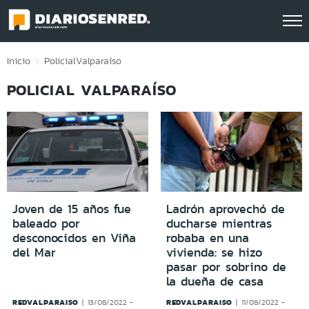
Click acá para ir directamente al contenido
Inicio
Policial
Valparaíso
POLICIAL VALPARAÍSO
Joven de 15 años fue
Ladrón aprovechó de
baleado por
ducharse mientras
desconocidos en Viña
robaba en una
del Mar
vivienda: se hizo
pasar por sobrino de
la dueña de casa
REDVALPARAISO
REDVALPARAISO
13/08/2022 -
11/08/2022 -