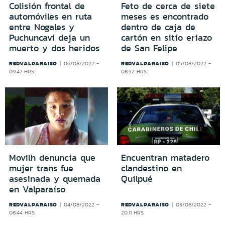
Colisión frontal de
Feto de cerca de siete
automóviles en ruta
meses es encontrado
entre Nogales y
dentro de caja de
Puchuncaví deja un
cartón en sitio eriazo
muerto y dos heridos
de San Felipe
REDVALPARAISO
REDVALPARAISO
06/08/2022 -
05/08/2022 -
09:47 HRS
08:52 HRS
Movilh denuncia que
Encuentran matadero
mujer trans fue
clandestino en
asesinada y quemada
Quilpué
en Valparaíso
REDVALPARAISO
REDVALPARAISO
04/08/2022 -
03/08/2022 -
08:44 HRS
20:11 HRS