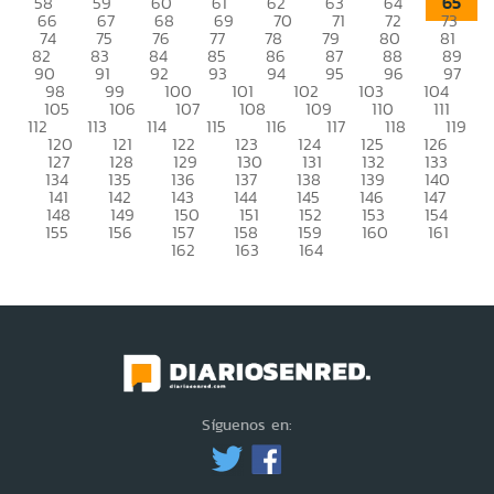
65
58
59
60
61
62
63
64
66
67
68
69
70
71
72
73
74
75
76
77
78
79
80
81
82
83
84
85
86
87
88
89
90
91
92
93
94
95
96
97
98
99
100
101
102
103
104
105
106
107
108
109
110
111
112
113
114
115
116
117
118
119
120
121
122
123
124
125
126
127
128
129
130
131
132
133
134
135
136
137
138
139
140
141
142
143
144
145
146
147
148
149
150
151
152
153
154
155
156
157
158
159
160
161
162
163
164
Síguenos en: