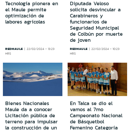
Tecnología pionera en
Diputada Veloso
el Maule permite
solicita desvincular a
optimización de
Carabineros y
labores agrícolas
funcionarios de
Seguridad Municipal
de Colbún por muerte
de joven
REDMAULE
REDMAULE
22/02/2024 - 13:23
22/02/2024 - 10:23
HRS
HRS
Bienes Nacionales
En Talca se dio el
Maule da a conocer
vamos al 7mo
Licitación pública de
Campeonato Nacional
terreno para impulsar
de Básquetbol
la construcción de un
Femenino Categoría