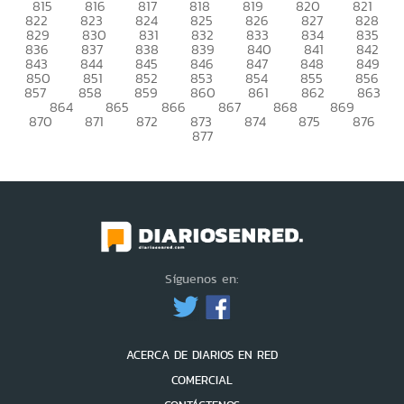
815
816
817
818
819
820
821
822
823
824
825
826
827
828
829
830
831
832
833
834
835
836
837
838
839
840
841
842
843
844
845
846
847
848
849
850
851
852
853
854
855
856
857
858
859
860
861
862
863
864
865
866
867
868
869
870
871
872
873
874
875
876
877
Síguenos en:
ACERCA DE DIARIOS EN RED
COMERCIAL