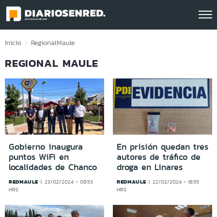
Click acá para ir directamente al contenido
Inicio
Regional
Maule
REGIONAL MAULE
Gobierno inaugura
En prisión quedan tres
puntos WiFi en
autores de tráfico de
localidades de Chanco
droga en Linares
REDMAULE
REDMAULE
23/02/2024 - 09:53
22/02/2024 - 18:55
HRS
HRS