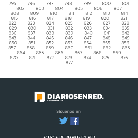
795
796
797
798
799
800
801
802
803
804
805
806
807
808
809
810
811
812
813
814
815
816
817
818
819
820
821
822
823
824
825
826
827
828
829
830
831
832
833
834
835
836
837
838
839
840
841
842
843
844
845
846
847
848
849
850
851
852
853
854
855
856
857
858
859
860
861
862
863
864
865
866
867
868
869
870
871
872
873
874
875
876
877
Síguenos en:
ACERCA DE DIARIOS EN RED