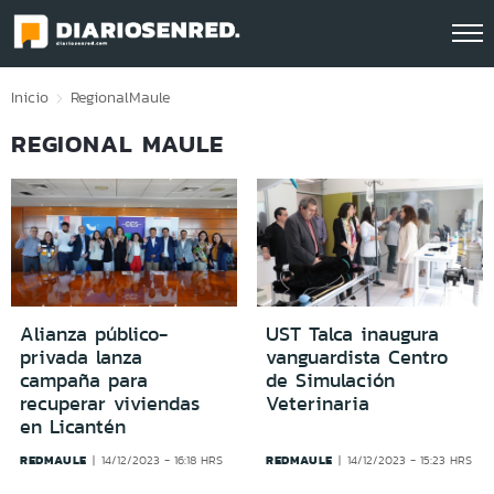
Click acá para ir directamente al contenido
Inicio
Regional
Maule
REGIONAL MAULE
Alianza público-
UST Talca inaugura
privada lanza
vanguardista Centro
campaña para
de Simulación
recuperar viviendas
Veterinaria
en Licantén
REDMAULE
REDMAULE
14/12/2023 - 16:18 HRS
14/12/2023 - 15:23 HRS