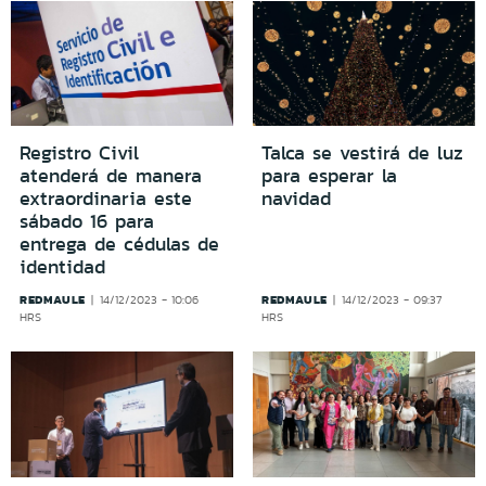
Registro Civil
Talca se vestirá de luz
atenderá de manera
para esperar la
extraordinaria este
navidad
sábado 16 para
entrega de cédulas de
identidad
REDMAULE
REDMAULE
14/12/2023 - 10:06
14/12/2023 - 09:37
HRS
HRS