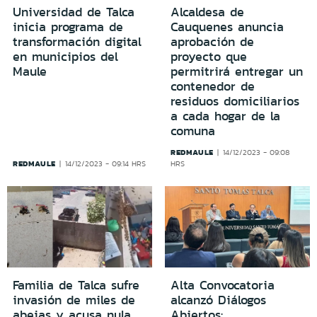
Universidad de Talca
Alcaldesa de
inicia programa de
Cauquenes anuncia
transformación digital
aprobación de
en municipios del
proyecto que
Maule
permitrirá entregar un
contenedor de
residuos domiciliarios
a cada hogar de la
comuna
REDMAULE
14/12/2023 - 09:08
REDMAULE
14/12/2023 - 09:14 HRS
HRS
Familia de Talca sufre
Alta Convocatoria
invasión de miles de
alcanzó Diálogos
abejas y acusa nula
Abiertos: