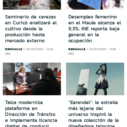
Seminario de cerezas
Desempleo femenino
en Curicó analizará el
en el Maule alcanza el
cultivo desde la
9,3%: INE reporta baja
producción hasta
general en la
mercado externo
ocupación
REDMAULE
REDMAULE
02/07/2025 - 12:34
02/07/2025 - 11:38
HRS
HRS
Talca moderniza
“Earendel”: la estrella
plataforma en
más lejana del
Dirección de Tránsito
universo inspiró la
e implementa licencia
nueva colección de la
digital de conducir
diseñadora talquina