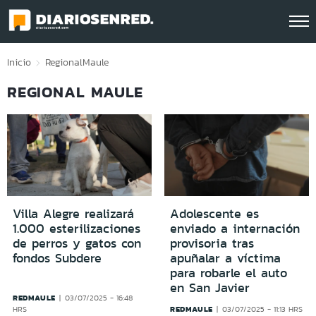
Click acá para ir directamente al contenido
Inicio
Regional
Maule
REGIONAL MAULE
Villa Alegre realizará
Adolescente es
1.000 esterilizaciones
enviado a internación
de perros y gatos con
provisoria tras
fondos Subdere
apuñalar a víctima
para robarle el auto
en San Javier
REDMAULE
03/07/2025 - 16:48
REDMAULE
HRS
03/07/2025 - 11:13 HRS