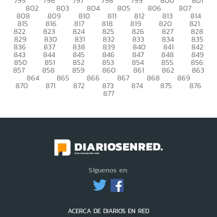
795
796
797
798
799
800
801
802
803
804
805
806
807
808
809
810
811
812
813
814
815
816
817
818
819
820
821
822
823
824
825
826
827
828
829
830
831
832
833
834
835
836
837
838
839
840
841
842
843
844
845
846
847
848
849
850
851
852
853
854
855
856
857
858
859
860
861
862
863
864
865
866
867
868
869
870
871
872
873
874
875
876
877
Síguenos en:
ACERCA DE DIARIOS EN RED