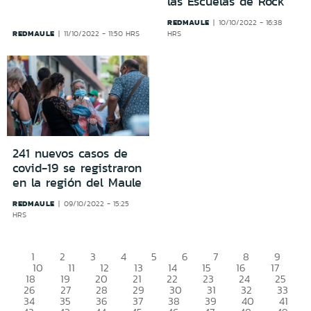
las Escuelas de Rock
REDMAULE
10/10/2022 - 16:38
REDMAULE
11/10/2022 - 11:50 HRS
HRS
241 nuevos casos de
covid-19 se registraron
en la región del Maule
REDMAULE
09/10/2022 - 15:25
HRS
1
2
3
4
5
6
7
8
9
10
11
12
13
14
15
16
17
18
19
20
21
22
23
24
25
26
27
28
29
30
31
32
33
34
35
36
37
38
39
40
41