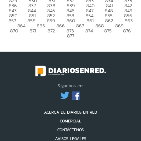
829
830
831
832
833
834
835
836
837
838
839
840
841
842
843
844
845
846
847
848
849
850
851
852
853
854
855
856
857
858
859
860
861
862
863
864
865
866
867
868
869
870
871
872
873
874
875
876
877
Síguenos en:
ACERCA DE DIARIOS EN RED
COMERCIAL
CONTÁCTENOS
AVISOS LEGALES