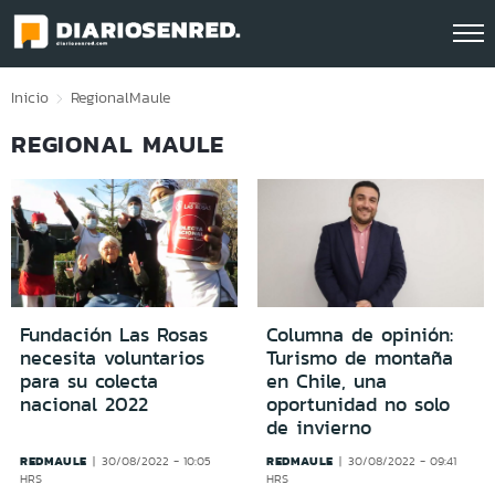
Click acá para ir directamente al contenido
Inicio
Regional
Maule
REGIONAL MAULE
Fundación Las Rosas
Columna de opinión:
necesita voluntarios
Turismo de montaña
para su colecta
en Chile, una
nacional 2022
oportunidad no solo
de invierno
REDMAULE
REDMAULE
30/08/2022 - 10:05
30/08/2022 - 09:41
HRS
HRS