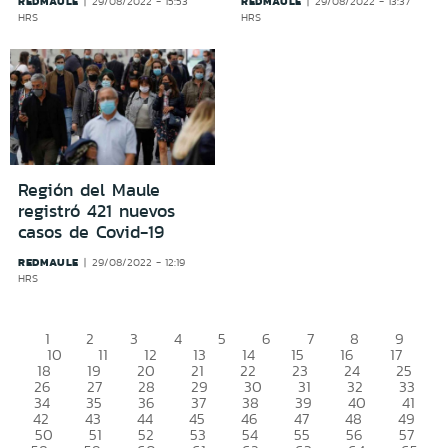
REDMAULE
REDMAULE
29/08/2022 - 15:53
29/08/2022 - 13:37
HRS
HRS
Región del Maule
registró 421 nuevos
casos de Covid-19
REDMAULE
29/08/2022 - 12:19
HRS
1
2
3
4
5
6
7
8
9
10
11
12
13
14
15
16
17
18
19
20
21
22
23
24
25
26
27
28
29
30
31
32
33
34
35
36
37
38
39
40
41
42
43
44
45
46
47
48
49
50
51
52
53
54
55
56
57