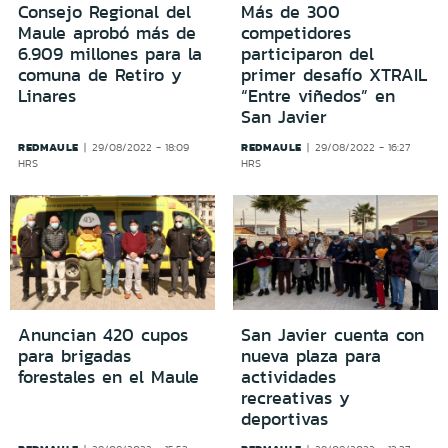
Consejo Regional del
Más de 300
Maule aprobó más de
competidores
6.909 millones para la
participaron del
comuna de Retiro y
primer desafío XTRAIL
Linares
“Entre viñedos” en
San Javier
REDMAULE
REDMAULE
29/08/2022 - 18:09
29/08/2022 - 16:27
HRS
HRS
Anuncian 420 cupos
San Javier cuenta con
para brigadas
nueva plaza para
forestales en el Maule
actividades
recreativas y
deportivas