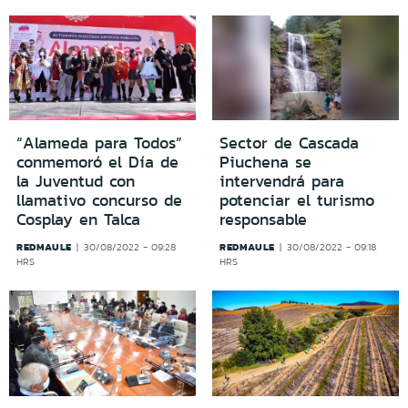
“Alameda para Todos”
Sector de Cascada
conmemoró el Día de
Piuchena se
la Juventud con
intervendrá para
llamativo concurso de
potenciar el turismo
Cosplay en Talca
responsable
REDMAULE
REDMAULE
30/08/2022 - 09:28
30/08/2022 - 09:18
HRS
HRS