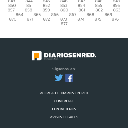
843
844
845
846
847
848
849
850
851
852
853
854
855
856
857
858
859
860
861
862
863
864
865
866
867
868
869
870
871
872
873
874
875
876
877
Síguenos en:
ACERCA DE DIARIOS EN RED
COMERCIAL
CONTÁCTENOS
AVISOS LEGALES