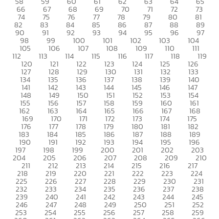
58
59
60
61
62
63
64
65
66
67
68
69
70
71
72
73
74
75
76
77
78
79
80
81
82
83
84
85
86
87
88
89
90
91
92
93
94
95
96
97
98
99
100
101
102
103
104
105
106
107
108
109
110
111
112
113
114
115
116
117
118
119
120
121
122
123
124
125
126
127
128
129
130
131
132
133
134
135
136
137
138
139
140
141
142
143
144
145
146
147
148
149
150
151
152
153
154
155
156
157
158
159
160
161
162
163
164
165
166
167
168
169
170
171
172
173
174
175
176
177
178
179
180
181
182
183
184
185
186
187
188
189
190
191
192
193
194
195
196
197
198
199
200
201
202
203
204
205
206
207
208
209
210
211
212
213
214
215
216
217
218
219
220
221
222
223
224
225
226
227
228
229
230
231
232
233
234
235
236
237
238
239
240
241
242
243
244
245
246
247
248
249
250
251
252
253
254
255
256
257
258
259