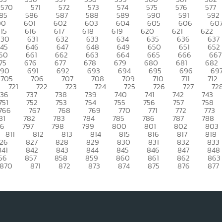
570
571
572
573
574
575
576
577
85
586
587
588
589
590
591
592
00
601
602
603
604
605
606
60
15
616
617
618
619
620
621
622
630
631
632
633
634
635
636
637
45
646
647
648
649
650
651
652
60
661
662
663
664
665
666
667
75
676
677
678
679
680
681
682
690
691
692
693
694
695
696
69
705
706
707
708
709
710
711
712
721
722
723
724
725
726
727
72
736
737
738
739
740
741
742
743
751
752
753
754
755
756
757
758
766
767
768
769
770
771
772
773
81
782
783
784
785
786
787
788
96
797
798
799
800
801
802
803
811
812
813
814
815
816
817
818
26
827
828
829
830
831
832
833
841
842
843
844
845
846
847
848
56
857
858
859
860
861
862
863
870
871
872
873
874
875
876
877