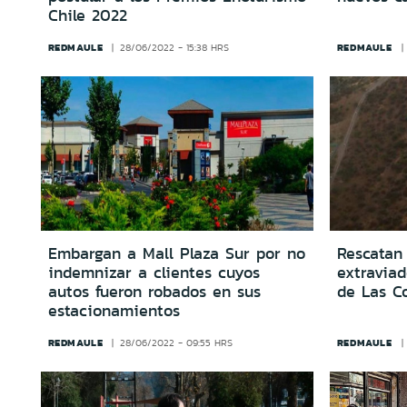
Chile 2022
REDMAULE
REDMAULE
28/06/2022 - 15:38 HRS
Embargan a Mall Plaza Sur por no
Rescatan 
indemnizar a clientes cuyos
extravia
autos fueron robados en sus
de Las C
estacionamientos
REDMAULE
REDMAULE
28/06/2022 - 09:55 HRS