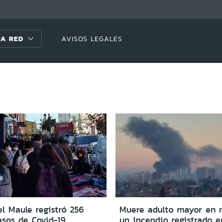
A RED
AVISOS LEGALES
l Maule registró 256
Muere adulto mayor en 
asos de Covid-19
un incendio registrado 