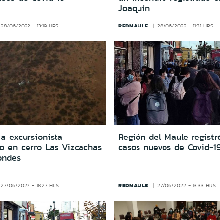
Joaquín
REDMAULE
28/06/2022 - 13:19 HRS
28/06/2022 - 11:31 HRS
a excursionista
Región del Maule registr
do en cerro Las Vizcachas
casos nuevos de Covid-1
ondes
REDMAULE
27/06/2022 - 18:27 HRS
27/06/2022 - 13:33 HRS