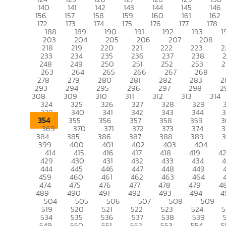
140
141
142
143
144
145
146
156
157
158
159
160
161
162
172
173
174
175
176
177
178
188
189
190
191
192
193
1
203
204
205
206
207
208
218
219
220
221
222
223
2
233
234
235
236
237
238
248
249
250
251
252
253
2
263
264
265
266
267
268
278
279
280
281
282
283
2
293
294
295
296
297
298
2
308
309
310
311
312
313
314
324
325
326
327
328
329
339
340
341
342
343
344
354
355
356
357
358
359
3
369
370
371
372
373
374
3
384
385
386
387
388
389
399
400
401
402
403
404
414
415
416
417
418
419
4
429
430
431
432
433
434
444
445
446
447
448
449
459
460
461
462
463
464
474
475
476
477
478
479
4
489
490
491
492
493
494
4
504
505
506
507
508
509
519
520
521
522
523
524
5
534
535
536
537
538
539
549
550
551
552
553
554
5