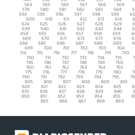
564
565
566
567
568
569
579
580
581
582
583
584
5
594
595
596
597
598
599
6
609
610
611
612
613
614
6
624
625
626
627
628
629
639
640
641
642
643
644
6
654
655
656
657
658
659
6
669
670
671
672
673
674
6
684
685
686
687
688
689
699
700
701
702
703
704
714
715
716
717
718
719
720
730
731
732
733
734
735
745
746
747
748
749
750
760
761
762
763
764
765
775
776
777
778
779
780
7
790
791
792
793
794
795
7
805
806
807
808
809
810
820
821
822
823
824
825
8
835
836
837
838
839
840
850
851
852
853
854
855
8
865
866
867
868
869