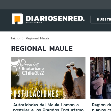
Click acá para ir directamente al contenido
NUESTR
Inicio
Regional
Maule
REGIONAL MAULE
Autoridades del Maule llaman a
Región de
postular a los Premios Enoturismo
nuevos c