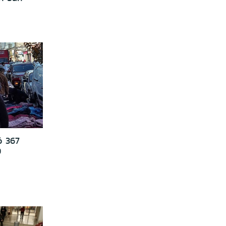
ó 367
9