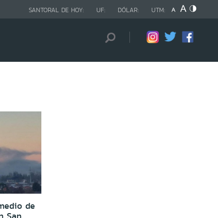
SANTORAL DE HOY:
UF:
DÓLAR:
UTM:
medio de
en San