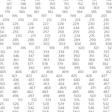
147
148
149
150
151
152
153
154
163
164
165
166
167
168
169
17
179
180
181
182
183
184
185
186
94
195
196
197
198
199
200
201
209
210
211
212
213
214
215
216
24
225
226
227
228
229
230
231
239
240
241
242
243
244
245
246
54
255
256
257
258
259
260
261
269
270
271
272
273
274
275
276
84
285
286
287
288
289
290
291
99
300
301
302
303
304
305
306
315
316
317
318
319
320
321
32
330
331
332
333
334
335
336
337
345
346
347
348
349
350
351
352
60
361
362
363
364
365
366
367
75
376
377
378
379
380
381
382
390
391
392
393
394
395
396
397
405
406
407
408
409
410
411
412
20
421
422
423
424
425
426
427
435
436
437
438
439
440
441
442
450
451
452
453
454
455
456
457
465
466
467
468
469
470
471
472
80
481
482
483
484
485
486
487
95
496
497
498
499
500
501
502
510
511
512
513
514
515
516
517
25
526
527
528
529
530
531
532
540
541
542
543
544
545
546
547
55
556
557
558
559
560
561
562