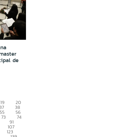
ina
 master
cipal de
19
20
37
38
55
56
73
74
91
107
123
139