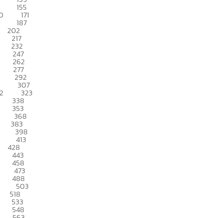
155
0
171
187
202
217
232
247
262
277
292
307
2
323
338
353
368
383
398
413
428
443
458
473
488
503
518
533
548
563