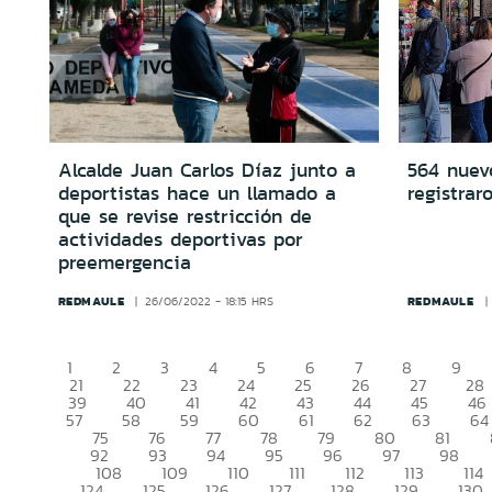
Alcalde Juan Carlos Díaz junto a
564 nuev
deportistas hace un llamado a
registrar
que se revise restricción de
actividades deportivas por
preemergencia
REDMAULE
REDMAULE
26/06/2022 - 18:15 HRS
1
2
3
4
5
6
7
8
9
21
22
23
24
25
26
27
28
39
40
41
42
43
44
45
46
57
58
59
60
61
62
63
64
75
76
77
78
79
80
81
92
93
94
95
96
97
98
108
109
110
111
112
113
114
124
125
126
127
128
129
130