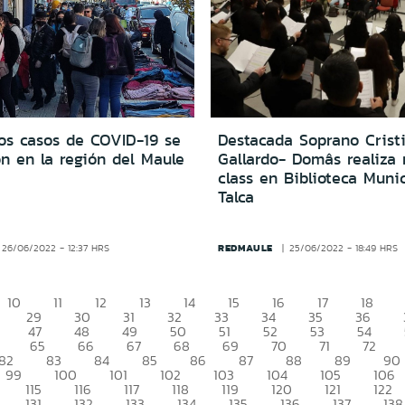
os casos de COVID-19 se
Destacada Soprano Crist
on en la región del Maule
Gallardo- Domâs realiza
class en Biblioteca Muni
Talca
REDMAULE
26/06/2022 - 12:37 HRS
25/06/2022 - 18:49 HRS
10
11
12
13
14
15
16
17
18
29
30
31
32
33
34
35
36
47
48
49
50
51
52
53
54
65
66
67
68
69
70
71
72
82
83
84
85
86
87
88
89
90
99
100
101
102
103
104
105
106
115
116
117
118
119
120
121
122
131
132
133
134
135
136
137
138