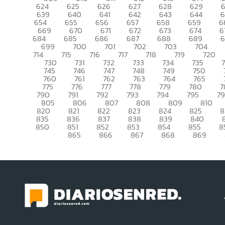
624
625
626
627
628
629
639
640
641
642
643
644
6
654
655
656
657
658
659
6
669
670
671
672
673
674
6
684
685
686
687
688
689
699
700
701
702
703
704
714
715
716
717
718
719
720
730
731
732
733
734
735
745
746
747
748
749
750
760
761
762
763
764
765
775
776
777
778
779
780
7
790
791
792
793
794
795
7
805
806
807
808
809
810
820
821
822
823
824
825
8
835
836
837
838
839
840
850
851
852
853
854
855
8
865
866
867
868
869