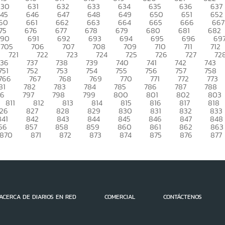
630
631
632
633
634
635
636
637
45
646
647
648
649
650
651
652
60
661
662
663
664
665
666
667
75
676
677
678
679
680
681
682
690
691
692
693
694
695
696
69
705
706
707
708
709
710
711
712
721
722
723
724
725
726
727
72
736
737
738
739
740
741
742
743
751
752
753
754
755
756
757
758
766
767
768
769
770
771
772
773
81
782
783
784
785
786
787
788
96
797
798
799
800
801
802
803
811
812
813
814
815
816
817
818
26
827
828
829
830
831
832
833
841
842
843
844
845
846
847
848
56
857
858
859
860
861
862
863
870
871
872
873
874
875
876
877
ACERCA DE DIARIOS EN RED
COMERCIAL
CONTÁCTENOS