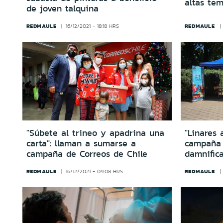
altas te
de joven talquina
REDMAULE
REDMAULE
16/12/2021 - 18:18 HRS
"Súbete al trineo y apadrina una
"Linares 
carta": llaman a sumarse a
campaña 
campaña de Correos de Chile
damnific
REDMAULE
REDMAULE
16/12/2021 - 09:08 HRS