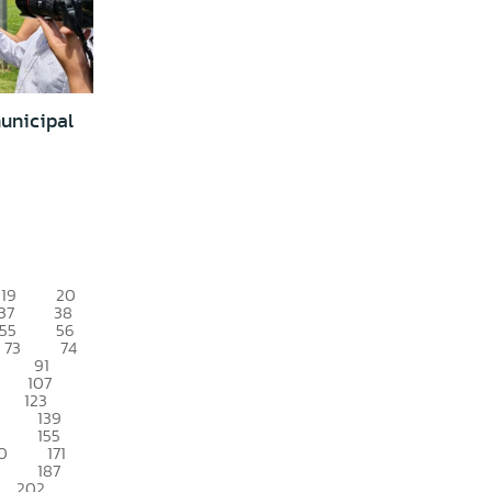
unicipal
19
20
37
38
55
56
73
74
91
107
123
139
155
0
171
187
202