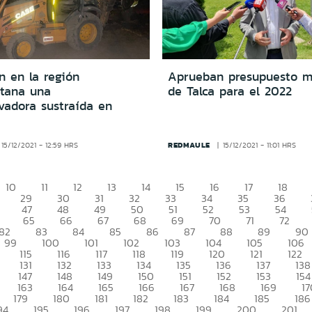
n en la región
Aprueban presupuesto m
itana una
de Talca para el 2022
vadora sustraída en
REDMAULE
15/12/2021 - 12:59 HRS
15/12/2021 - 11:01 HRS
10
11
12
13
14
15
16
17
18
29
30
31
32
33
34
35
36
47
48
49
50
51
52
53
54
65
66
67
68
69
70
71
72
82
83
84
85
86
87
88
89
90
99
100
101
102
103
104
105
106
115
116
117
118
119
120
121
122
131
132
133
134
135
136
137
138
147
148
149
150
151
152
153
154
163
164
165
166
167
168
169
17
179
180
181
182
183
184
185
186
94
195
196
197
198
199
200
201