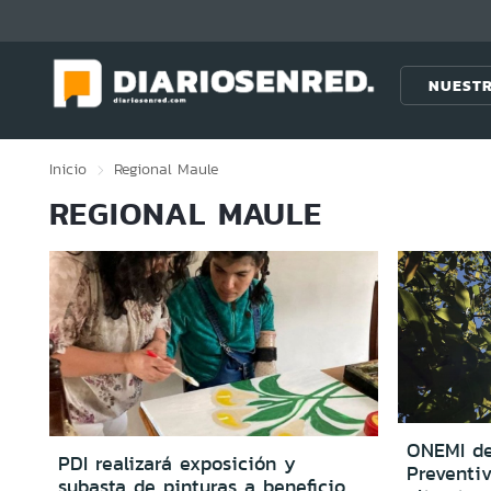
Click acá para ir directamente al contenido
NUESTR
Inicio
Regional
Maule
REGIONAL MAULE
ONEMI de
PDI realizará exposición y
Preventi
subasta de pinturas a beneficio