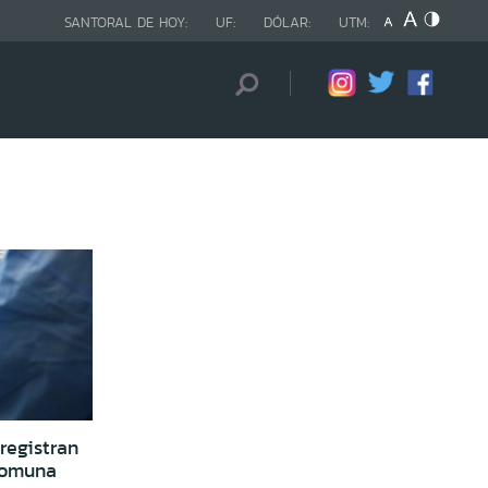
SANTORAL DE HOY:
UF:
DÓLAR:
UTM:
registran
comuna