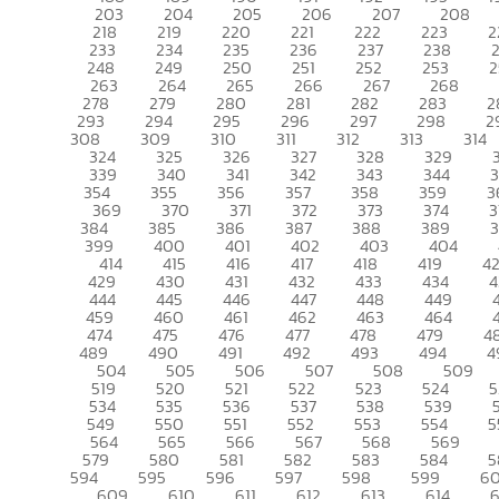
203
204
205
206
207
208
218
219
220
221
222
223
2
233
234
235
236
237
238
248
249
250
251
252
253
2
263
264
265
266
267
268
278
279
280
281
282
283
2
293
294
295
296
297
298
2
308
309
310
311
312
313
314
324
325
326
327
328
329
339
340
341
342
343
344
354
355
356
357
358
359
3
369
370
371
372
373
374
3
384
385
386
387
388
389
399
400
401
402
403
404
414
415
416
417
418
419
4
429
430
431
432
433
434
4
444
445
446
447
448
449
459
460
461
462
463
464
474
475
476
477
478
479
4
489
490
491
492
493
494
4
504
505
506
507
508
509
519
520
521
522
523
524
5
534
535
536
537
538
539
549
550
551
552
553
554
5
564
565
566
567
568
569
579
580
581
582
583
584
5
594
595
596
597
598
599
6
609
610
611
612
613
614
6