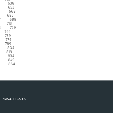
638
653
668
683
7
698
713
8
729
744
759
774
789
804
819
834
849
864
AVISOS LEGALES