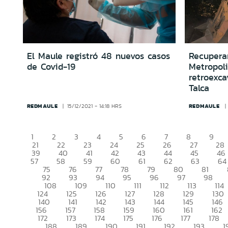
El Maule registró 48 nuevos casos
Recupera
de Covid-19
Metropol
retroexca
Talca
REDMAULE
REDMAULE
15/12/2021 - 14:18 HRS
1
2
3
4
5
6
7
8
9
21
22
23
24
25
26
27
28
39
40
41
42
43
44
45
46
57
58
59
60
61
62
63
64
75
76
77
78
79
80
81
92
93
94
95
96
97
98
108
109
110
111
112
113
114
124
125
126
127
128
129
130
140
141
142
143
144
145
146
156
157
158
159
160
161
162
172
173
174
175
176
177
178
188
189
190
191
192
193
1