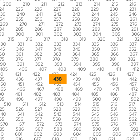
209
210
211
212
213
214
215
216
24
225
226
227
228
229
230
231
239
240
241
242
243
244
245
246
54
255
256
257
258
259
260
261
269
270
271
272
273
274
275
276
84
285
286
287
288
289
290
291
99
300
301
302
303
304
305
306
315
316
317
318
319
320
321
32
330
331
332
333
334
335
336
337
345
346
347
348
349
350
351
352
60
361
362
363
364
365
366
367
75
376
377
378
379
380
381
382
390
391
392
393
394
395
396
397
405
406
407
408
409
410
411
412
20
421
422
423
424
425
426
427
438
35
436
437
439
440
441
442
450
451
452
453
454
455
456
457
465
466
467
468
469
470
471
472
80
481
482
483
484
485
486
487
95
496
497
498
499
500
501
502
510
511
512
513
514
515
516
517
25
526
527
528
529
530
531
532
540
541
542
543
544
545
546
547
55
556
557
558
559
560
561
562
570
571
572
573
574
575
576
577
85
586
587
588
589
590
591
592
00
601
602
603
604
605
606
60
15
616
617
618
619
620
621
622