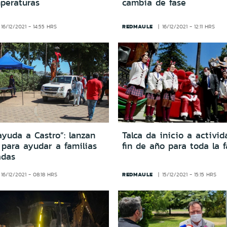
mperaturas
cambia de fase
REDMAULE
16/12/2021 - 14:55 HRS
16/12/2021 - 12:11 HRS
ayuda a Castro”: lanzan
Talca da inicio a activi
para ayudar a familias
fin de año para toda la f
adas
REDMAULE
16/12/2021 - 08:18 HRS
15/12/2021 - 15:15 HRS