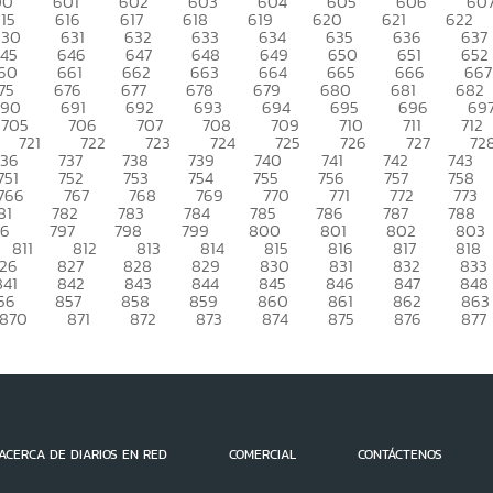
00
601
602
603
604
605
606
60
15
616
617
618
619
620
621
622
630
631
632
633
634
635
636
637
45
646
647
648
649
650
651
652
60
661
662
663
664
665
666
667
75
676
677
678
679
680
681
682
690
691
692
693
694
695
696
69
705
706
707
708
709
710
711
712
721
722
723
724
725
726
727
72
736
737
738
739
740
741
742
743
751
752
753
754
755
756
757
758
766
767
768
769
770
771
772
773
81
782
783
784
785
786
787
788
96
797
798
799
800
801
802
803
811
812
813
814
815
816
817
818
26
827
828
829
830
831
832
833
841
842
843
844
845
846
847
848
56
857
858
859
860
861
862
863
870
871
872
873
874
875
876
877
ACERCA DE DIARIOS EN RED
COMERCIAL
CONTÁCTENOS