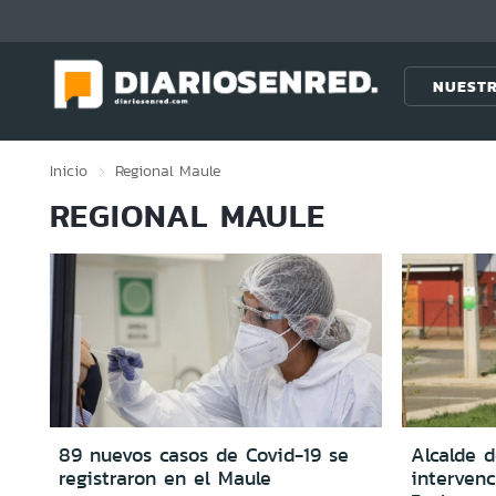
Click acá para ir directamente al contenido
NUESTR
Inicio
Regional
Maule
REGIONAL MAULE
89 nuevos casos de Covid-19 se
Alcalde d
registraron en el Maule
intervenc