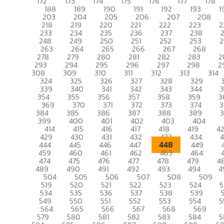
172
173
174
175
176
177
178
188
189
190
191
192
193
1
203
204
205
206
207
208
218
219
220
221
222
223
2
233
234
235
236
237
238
248
249
250
251
252
253
2
263
264
265
266
267
268
278
279
280
281
282
283
2
293
294
295
296
297
298
2
308
309
310
311
312
313
314
324
325
326
327
328
329
339
340
341
342
343
344
354
355
356
357
358
359
3
369
370
371
372
373
374
3
384
385
386
387
388
389
399
400
401
402
403
404
414
415
416
417
418
419
4
429
430
431
432
433
434
448
444
445
446
447
449
459
460
461
462
463
464
474
475
476
477
478
479
4
489
490
491
492
493
494
4
504
505
506
507
508
509
519
520
521
522
523
524
5
534
535
536
537
538
539
549
550
551
552
553
554
5
564
565
566
567
568
569
579
580
581
582
583
584
5