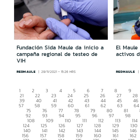
Fundación Sida Maule da inicio a
El Maule 
campaña regional de testeo de
activos d
VIH
REDMAULE
REDMAULE
29/11/2021 - 15:26 HRS
1
2
3
4
5
6
7
8
9
21
22
23
24
25
26
27
28
39
40
41
42
43
44
45
46
57
58
59
60
61
62
63
64
75
76
77
78
79
80
81
92
93
94
95
96
97
98
108
109
110
111
112
113
114
124
125
126
127
128
129
130
140
141
142
143
144
145
146
156
157
158
159
160
161
162