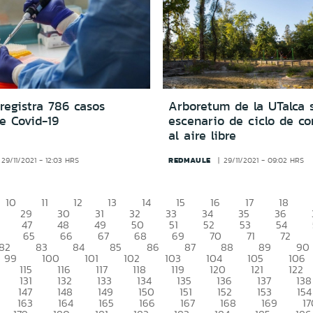
registra 786 casos
Arboretum de la UTalca 
e Covid-19
escenario de ciclo de co
al aire libre
REDMAULE
29/11/2021 - 12:03 HRS
29/11/2021 - 09:02 HRS
10
11
12
13
14
15
16
17
18
29
30
31
32
33
34
35
36
47
48
49
50
51
52
53
54
65
66
67
68
69
70
71
72
82
83
84
85
86
87
88
89
90
99
100
101
102
103
104
105
106
115
116
117
118
119
120
121
122
131
132
133
134
135
136
137
138
147
148
149
150
151
152
153
154
163
164
165
166
167
168
169
17