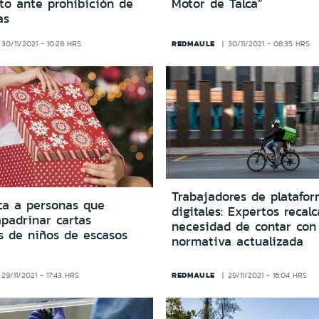
to ante prohibición de
Motor de Talca”
as
REDMAULE
30/11/2021 - 10:28 HRS
30/11/2021 - 08:35 HRS
Trabajadores de platafo
a a personas que
digitales: Expertos recal
padrinar cartas
necesidad de contar con
s de niños de escasos
normativa actualizada
REDMAULE
29/11/2021 - 17:43 HRS
29/11/2021 - 16:04 HRS