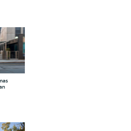
rmas
can