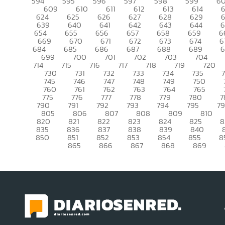
594
595
596
597
598
599
6
609
610
611
612
613
614
6
624
625
626
627
628
629
639
640
641
642
643
644
6
654
655
656
657
658
659
6
669
670
671
672
673
674
6
684
685
686
687
688
689
699
700
701
702
703
704
714
715
716
717
718
719
720
730
731
732
733
734
735
745
746
747
748
749
750
760
761
762
763
764
765
775
776
777
778
779
780
7
790
791
792
793
794
795
7
805
806
807
808
809
810
820
821
822
823
824
825
8
835
836
837
838
839
840
850
851
852
853
854
855
8
865
866
867
868
869