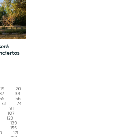
será
nciertos
19
20
37
38
55
56
73
74
91
107
123
139
155
0
171