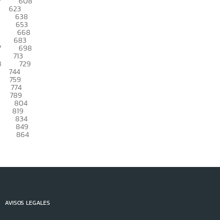
7
608
623
638
653
668
683
7
698
713
8
729
744
759
774
789
804
819
834
849
864
AVISOS LEGALES