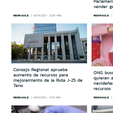
Parlamen
vender g
REDMAULE
REDMAULE
30/11/2021 - 12:05 HRS
Consejo Regional aprueba
ONG busc
aumento de recursos para
quieran a
mejoramiento de la Ruta J-25 de
navideña
Teno
recursos
REDMAULE
REDMAULE
29/11/2021 - 17:47 HRS