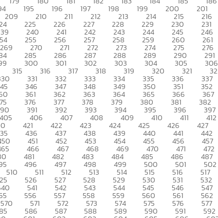
179
180
181
182
183
184
185
186
94
195
196
197
198
199
200
201
209
210
211
212
213
214
215
216
24
225
226
227
228
229
230
231
239
240
241
242
243
244
245
246
54
255
256
257
258
259
260
261
269
270
271
272
273
274
275
276
84
285
286
287
288
289
290
291
99
300
301
302
303
304
305
306
315
316
317
318
319
320
321
32
330
331
332
333
334
335
336
337
345
346
347
348
349
350
351
352
60
361
362
363
364
365
366
367
75
376
377
378
379
380
381
382
390
391
392
393
394
395
396
397
405
406
407
408
409
410
411
412
20
421
422
423
424
425
426
427
435
436
437
438
439
440
441
442
450
451
452
453
454
455
456
457
465
466
467
468
469
470
471
472
80
481
482
483
484
485
486
487
95
496
497
498
499
500
501
502
510
511
512
513
514
515
516
517
25
526
527
528
529
530
531
532
540
541
542
543
544
545
546
547
55
556
557
558
559
560
561
562
570
571
572
573
574
575
576
577
85
586
587
588
589
590
591
592