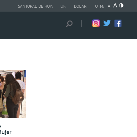
SANTORAL DE HOY:
UF:
DÓLAR:
UTM:
s
Mujer