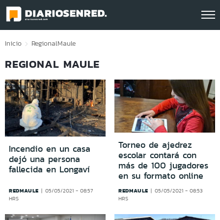
Click acá para ir directamente al contenido
Inicio
Regional
Maule
REGIONAL MAULE
Torneo de ajedrez
Incendio en un casa
escolar contará con
dejó una persona
más de 100 jugadores
fallecida en Longaví
en su formato online
REDMAULE
REDMAULE
05/05/2021 - 08:57
05/05/2021 - 08:53
HRS
HRS