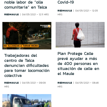
noble labor de “olla
Covid-19
comunitaria” en Talca
REDMAULE
04/05/2021 - 12:05
REDMAULE
04/05/2021 - 12:11 HRS
HRS
Plan Protege Calle
Trabajadoras del
prevé ayudar a más
centro de Talca
de 400 personas en
denuncian dificultades
situación de calle en
para tomar locomoción
el Maule
colectiva
REDMAULE
REDMAULE
04/05/2021 - 09:09
04/05/2021 - 08:46
HRS
HRS