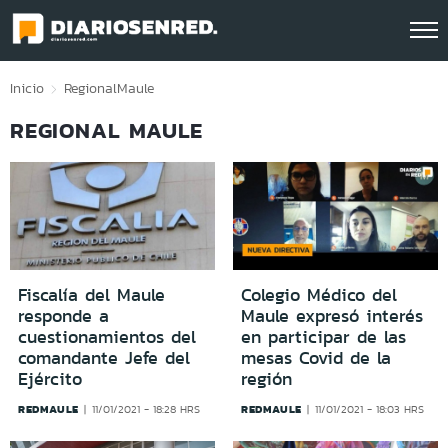
Click acá para ir directamente al contenido
Inicio
Regional
Maule
REGIONAL MAULE
Fiscalía del Maule
Colegio Médico del
responde a
Maule expresó interés
cuestionamientos del
en participar de las
comandante Jefe del
mesas Covid de la
Ejército
región
REDMAULE
REDMAULE
11/01/2021 - 18:28 HRS
11/01/2021 - 18:03 HRS