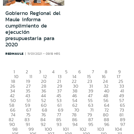
Gobierno Regional del
Maule informa
cumplimiento de
ejecución
presupuestaria para
2020
REDMAULE
11/01/2021 - 09:19 HRS
1
2
3
4
5
6
7
8
9
10
11
12
13
14
15
16
17
18
19
20
21
22
23
24
25
26
27
28
29
30
31
32
33
34
35
36
37
38
39
40
41
42
43
44
45
46
47
48
49
50
51
52
53
54
55
56
57
58
59
60
61
62
63
64
65
66
67
68
69
70
71
72
73
74
75
76
77
78
79
80
81
82
83
84
85
86
87
88
89
90
91
92
93
94
95
96
97
98
99
100
101
102
103
104
105
106
107
108
109
110
111