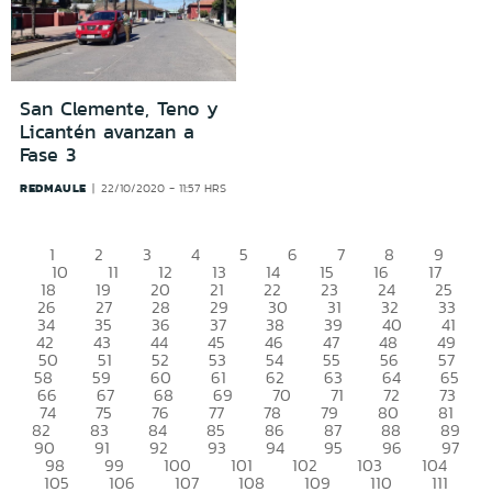
San Clemente, Teno y
Licantén avanzan a
Fase 3
REDMAULE
22/10/2020 - 11:57 HRS
1
2
3
4
5
6
7
8
9
10
11
12
13
14
15
16
17
18
19
20
21
22
23
24
25
26
27
28
29
30
31
32
33
34
35
36
37
38
39
40
41
42
43
44
45
46
47
48
49
50
51
52
53
54
55
56
57
58
59
60
61
62
63
64
65
66
67
68
69
70
71
72
73
74
75
76
77
78
79
80
81
82
83
84
85
86
87
88
89
90
91
92
93
94
95
96
97
98
99
100
101
102
103
104
105
106
107
108
109
110
111