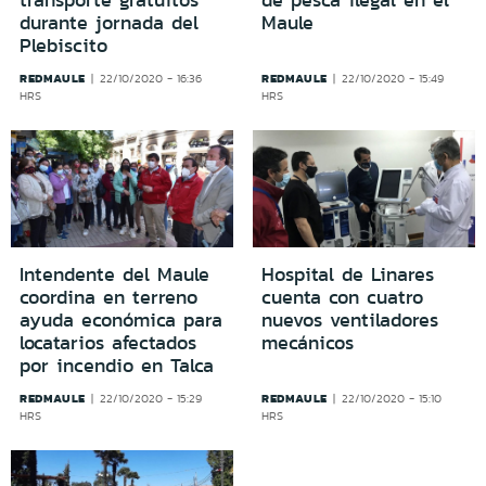
transporte gratuitos
de pesca ilegal en el
durante jornada del
Maule
Plebiscito
REDMAULE
REDMAULE
22/10/2020 - 16:36
22/10/2020 - 15:49
HRS
HRS
Intendente del Maule
Hospital de Linares
coordina en terreno
cuenta con cuatro
ayuda económica para
nuevos ventiladores
locatarios afectados
mecánicos
por incendio en Talca
REDMAULE
REDMAULE
22/10/2020 - 15:29
22/10/2020 - 15:10
HRS
HRS