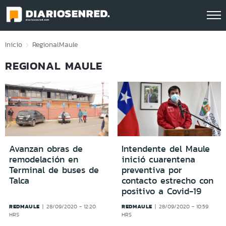
Click acá para ir directamente al contenido
Inicio
Regional
Maule
REGIONAL MAULE
Avanzan obras de
Intendente del Maule
remodelación en
inició cuarentena
Terminal de buses de
preventiva por
Talca
contacto estrecho con
positivo a Covid-19
REDMAULE
REDMAULE
28/09/2020 - 12:20
28/09/2020 - 10:59
HRS
HRS