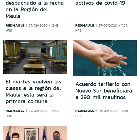
despachado a la fecha
activos de covid-19
en la Región del
Maule
REDMAULE
REDMAULE
27/09/2020 - 12:43
27/09/2020 - 11:26
HRS
HRS
El martes vuelven las
Acuerdo tarifario con
clases a la región del
Nuevo Sur beneficiará
Maule: esta será la
a 290 mil maulinos
primera comuna
REDMAULE
REDMAULE
27/09/2020 - 10:03
26/09/2020 - 18:18
HRS
HRS