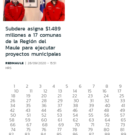
Subdere asigna $1.489
millones a 17 comunas
de la Región del
Maule para ejecutar
proyectos municipales
REDMAULE
26/09/2020 - 15:51
HRS
1
2
3
4
5
6
7
8
9
10
11
12
13
14
15
16
17
18
19
20
21
22
23
24
25
26
27
28
29
30
31
32
33
34
35
36
37
38
39
40
41
42
43
44
45
46
47
48
49
50
51
52
53
54
55
56
57
58
59
60
61
62
63
64
65
66
67
68
69
70
71
72
73
74
75
76
77
78
79
80
81
82
83
84
85
86
87
88
89