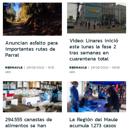
Vídeo: Linares inició
Anuncian asfalto para
este lunes la fase 2
importantes rutas de
tras semanas en
Parral
cuarentena total
REDMAULE
REDMAULE
28/09/2020 - 10:10
28/09/2020 - 09:36
HRS
HRS
294.555 canastas de
La Región del Maule
alimentos se han
acumula 1.273 casos