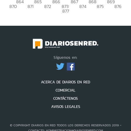
864
865
866
867
868
869
870
871
872
873
874
875
876
877
Síguenos en:
ACERCA DE DIARIOS EN RED
COMERCIAL
CONTÁCTENOS
AVISOS LEGALES
© COPYRIGHT DIARIOS EN RED TODOS LOS DERECHOS RESERVADOS 2019 -
CONTACTO: ADMINISTRACION@DIARIOSENRED.COM