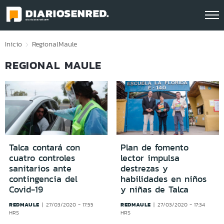
Click acá para ir directamente al contenido
Inicio
Regional
Maule
REGIONAL MAULE
Talca contará con
Plan de fomento
cuatro controles
lector impulsa
sanitarios ante
destrezas y
contingencia del
habilidades en niños
Covid-19
y niñas de Talca
REDMAULE
REDMAULE
27/03/2020 - 17:55
27/03/2020 - 17:34
HRS
HRS