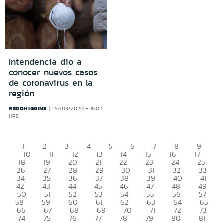
Intendencia dio a
conocer nuevos casos
de coronavirus en la
región
REDOHIGGINS
26/03/2020 - 16:02
HRS
1
2
3
4
5
6
7
8
9
10
11
12
13
14
15
16
17
18
19
20
21
22
23
24
25
26
27
28
29
30
31
32
33
34
35
36
37
38
39
40
41
42
43
44
45
46
47
48
49
50
51
52
53
54
55
56
57
58
59
60
61
62
63
64
65
66
67
68
69
70
71
72
73
74
75
76
77
78
79
80
81