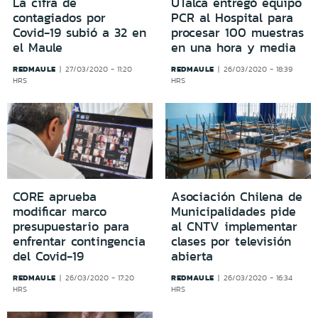
La cifra de
UTalca entregó equipo
contagiados por
PCR al Hospital para
Covid-19 subió a 32 en
procesar 100 muestras
el Maule
en una hora y media
REDMAULE
REDMAULE
27/03/2020 - 11:20
26/03/2020 - 18:39
HRS
HRS
CORE aprueba
Asociación Chilena de
modificar marco
Municipalidades pide
presupuestario para
al CNTV implementar
enfrentar contingencia
clases por televisión
del Covid-19
abierta
REDMAULE
REDMAULE
26/03/2020 - 17:20
26/03/2020 - 16:34
HRS
HRS