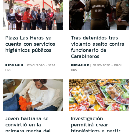
Plaza Las Heras ya
Tres detenidos tras
cuenta con servicios
violento asalto contra
higiénicos públicos
funcionario de
Carabineros
REDMAULE
REDMAULE
02/01/2020 - 16:34
02/01/2020 - 09:01
HRS
HRS
Joven haitiana se
Investigación
convirtió en la
permitirá crear
primera madre del
bioplásticos a partir