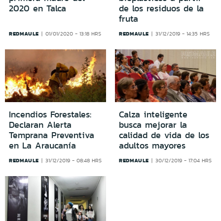
2020 en Talca
de los residuos de la
fruta
REDMAULE
REDMAULE
01/01/2020 - 13:18 HRS
31/12/2019 - 14:35 HRS
Incendios Forestales:
Calza inteligente
Declaran Alerta
busca mejorar la
Temprana Preventiva
calidad de vida de los
en La Araucanía
adultos mayores
REDMAULE
REDMAULE
31/12/2019 - 08:48 HRS
30/12/2019 - 17:04 HRS