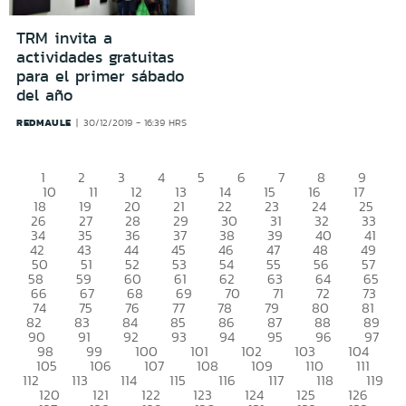
TRM invita a
actividades gratuitas
para el primer sábado
del año
REDMAULE
30/12/2019 - 16:39 HRS
1
2
3
4
5
6
7
8
9
10
11
12
13
14
15
16
17
18
19
20
21
22
23
24
25
26
27
28
29
30
31
32
33
34
35
36
37
38
39
40
41
42
43
44
45
46
47
48
49
50
51
52
53
54
55
56
57
58
59
60
61
62
63
64
65
66
67
68
69
70
71
72
73
74
75
76
77
78
79
80
81
82
83
84
85
86
87
88
89
90
91
92
93
94
95
96
97
98
99
100
101
102
103
104
105
106
107
108
109
110
111
112
113
114
115
116
117
118
119
120
121
122
123
124
125
126