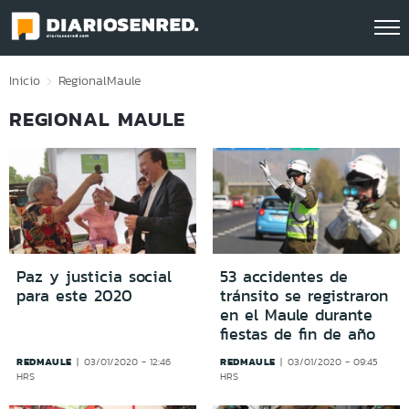
Click acá para ir directamente al contenido
Inicio
Regional
Maule
REGIONAL MAULE
Paz y justicia social
53 accidentes de
para este 2020
tránsito se registraron
en el Maule durante
fiestas de fin de año
REDMAULE
REDMAULE
03/01/2020 - 12:46
03/01/2020 - 09:45
HRS
HRS