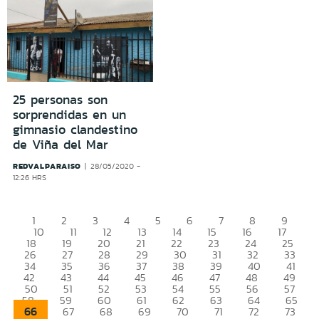
25 personas son
sorprendidas en un
gimnasio clandestino
de Viña del Mar
REDVALPARAISO
28/05/2020 -
12:26 HRS
1
2
3
4
5
6
7
8
9
10
11
12
13
14
15
16
17
18
19
20
21
22
23
24
25
26
27
28
29
30
31
32
33
34
35
36
37
38
39
40
41
42
43
44
45
46
47
48
49
50
51
52
53
54
55
56
57
58
59
60
61
62
63
64
65
66
67
68
69
70
71
72
73