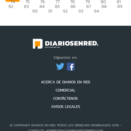
74
75
76
77
78
79
80
81
82
83
84
85
86
87
88
89
90
91
92
93
94
Síguenos en:
ACERCA DE DIARIOS EN RED
COMERCIAL
CONTÁCTENOS
AVISOS LEGALES
© COPYRIGHT DIARIOS EN RED TODOS LOS DERECHOS RESERVADOS 2019 -
CONTACTO: ADMINISTRACION@DIARIOSENRED.COM