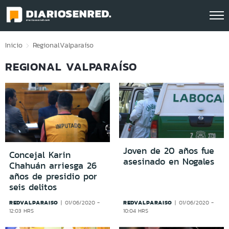
Click acá para ir directamente al contenido
Inicio
Regional
Valparaíso
REGIONAL VALPARAÍSO
Joven de 20 años fue
Concejal Karin
asesinado en Nogales
Chahuán arriesga 26
años de presidio por
seis delitos
REDVALPARAISO
REDVALPARAISO
01/06/2020 -
01/06/2020 -
12:03 HRS
10:04 HRS