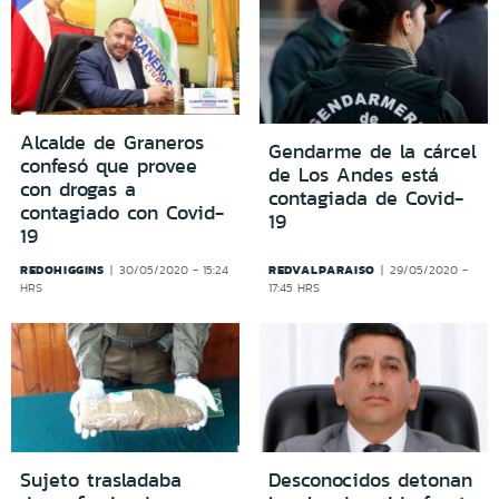
Alcalde de Graneros
Gendarme de la cárcel
confesó que provee
de Los Andes está
con drogas a
contagiada de Covid-
contagiado con Covid-
19
19
REDOHIGGINS
REDVALPARAISO
30/05/2020 - 15:24
29/05/2020 -
HRS
17:45 HRS
Sujeto trasladaba
Desconocidos detonan