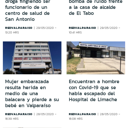
droga fingiendo ser
bomba de ruido frente
funcionario de un
a la casa de alcalde
centro de salud de
de El Tabo
San Antonio
REDVALPARAISO
REDVALPARAISO
29/05/2020 -
29/05/2020 -
13:20 HRS
10:41 HRS
Mujer embarazada
Encuentran a hombre
resulta herida en
con Covid-19 que se
medio de una
había escapado del
balacera y pierde a su
Hospital de Limache
bebé en Valparaíso
REDVALPARAISO
REDVALPARAISO
28/05/2020 -
28/05/2020 -
16:39 HRS
16:08 HRS