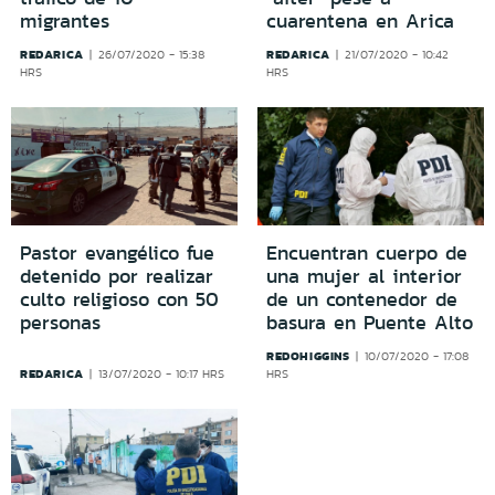
migrantes
cuarentena en Arica
REDARICA
REDARICA
26/07/2020 - 15:38
21/07/2020 - 10:42
HRS
HRS
Pastor evangélico fue
Encuentran cuerpo de
detenido por realizar
una mujer al interior
culto religioso con 50
de un contenedor de
personas
basura en Puente Alto
REDOHIGGINS
10/07/2020 - 17:08
REDARICA
13/07/2020 - 10:17 HRS
HRS