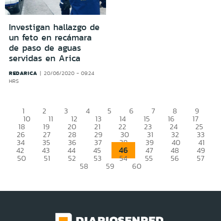
Investigan hallazgo de
un feto en recámara
de paso de aguas
servidas en Arica
REDARICA
20/06/2020 - 09:24
HRS
1
2
3
4
5
6
7
8
9
10
11
12
13
14
15
16
17
18
19
20
21
22
23
24
25
26
27
28
29
30
31
32
33
34
35
36
37
38
39
40
41
46
42
43
44
45
47
48
49
50
51
52
53
54
55
56
57
58
59
60