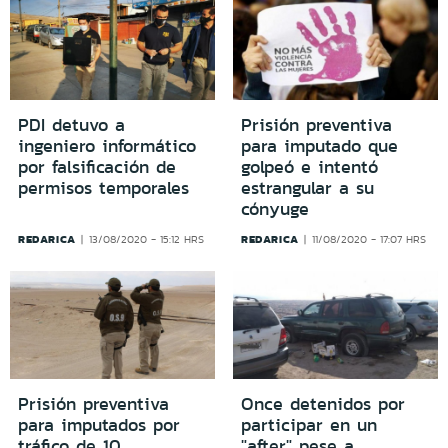
PDI detuvo a
Prisión preventiva
ingeniero informático
para imputado que
por falsificación de
golpeó e intentó
permisos temporales
estrangular a su
cónyuge
REDARICA
REDARICA
13/08/2020 - 15:12 HRS
11/08/2020 - 17:07 HRS
Prisión preventiva
Once detenidos por
para imputados por
participar en un
tráfico de 10
"after" pese a