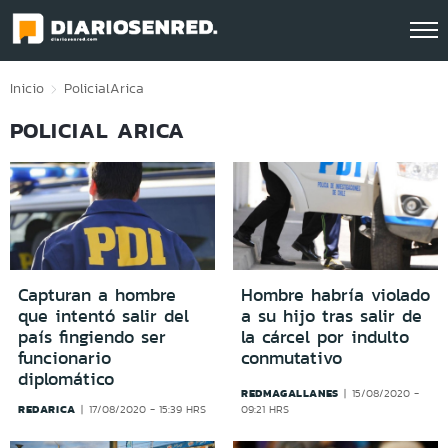
Click acá para ir directamente al contenido
Inicio
Policial
Arica
POLICIAL ARICA
Capturan a hombre
Hombre habría violado
que intentó salir del
a su hijo tras salir de
país fingiendo ser
la cárcel por indulto
funcionario
conmutativo
diplomático
REDMAGALLANES
15/08/2020 -
REDARICA
17/08/2020 - 15:39 HRS
09:21 HRS