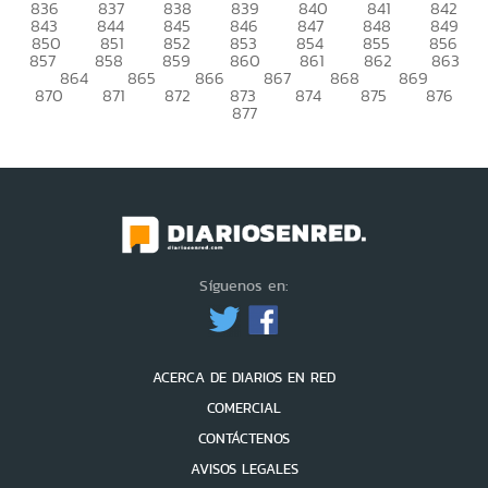
836
837
838
839
840
841
842
843
844
845
846
847
848
849
850
851
852
853
854
855
856
857
858
859
860
861
862
863
864
865
866
867
868
869
870
871
872
873
874
875
876
877
Síguenos en:
ACERCA DE DIARIOS EN RED
COMERCIAL
CONTÁCTENOS
AVISOS LEGALES