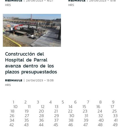
REDMAULE
REDMAULE
24/04/2023 - 16:27
24/04/2023 - 13:18
HRS
HRS
Construcción del
Hospital de Parral
avanza dentro de los
plazos presupuestados
REDMAULE
24/04/2023 - 13:06
HRS
1
2
3
4
5
6
7
8
9
10
11
12
13
14
15
16
17
18
19
20
21
22
23
24
25
26
27
28
29
30
31
32
33
34
35
36
37
38
39
40
41
42
43
44
45
46
47
48
49