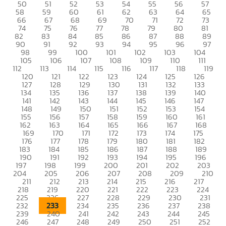
50
51
52
53
54
55
56
57
58
59
60
61
62
63
64
65
66
67
68
69
70
71
72
73
74
75
76
77
78
79
80
81
82
83
84
85
86
87
88
89
90
91
92
93
94
95
96
97
98
99
100
101
102
103
104
105
106
107
108
109
110
111
112
113
114
115
116
117
118
119
120
121
122
123
124
125
126
127
128
129
130
131
132
133
134
135
136
137
138
139
140
141
142
143
144
145
146
147
148
149
150
151
152
153
154
155
156
157
158
159
160
161
162
163
164
165
166
167
168
169
170
171
172
173
174
175
176
177
178
179
180
181
182
183
184
185
186
187
188
189
190
191
192
193
194
195
196
197
198
199
200
201
202
203
204
205
206
207
208
209
210
211
212
213
214
215
216
217
218
219
220
221
222
223
224
225
226
227
228
229
230
231
233
232
234
235
236
237
238
239
240
241
242
243
244
245
246
247
248
249
250
251
252