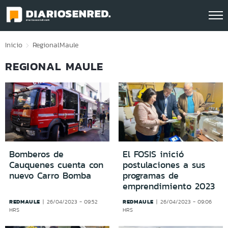
Click acá para ir directamente al contenido
Inicio
Regional
Maule
REGIONAL MAULE
Bomberos de
El FOSIS inició
Cauquenes cuenta con
postulaciones a sus
nuevo Carro Bomba
programas de
emprendimiento 2023
REDMAULE
REDMAULE
26/04/2023 - 09:52
26/04/2023 - 09:06
HRS
HRS