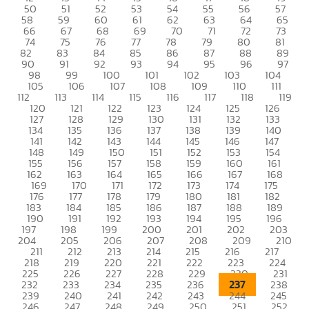
50
51
52
53
54
55
56
57
58
59
60
61
62
63
64
65
66
67
68
69
70
71
72
73
74
75
76
77
78
79
80
81
82
83
84
85
86
87
88
89
90
91
92
93
94
95
96
97
98
99
100
101
102
103
104
105
106
107
108
109
110
111
112
113
114
115
116
117
118
119
120
121
122
123
124
125
126
127
128
129
130
131
132
133
134
135
136
137
138
139
140
141
142
143
144
145
146
147
148
149
150
151
152
153
154
155
156
157
158
159
160
161
162
163
164
165
166
167
168
169
170
171
172
173
174
175
176
177
178
179
180
181
182
183
184
185
186
187
188
189
190
191
192
193
194
195
196
197
198
199
200
201
202
203
204
205
206
207
208
209
210
211
212
213
214
215
216
217
218
219
220
221
222
223
224
225
226
227
228
229
230
231
237
232
233
234
235
236
238
239
240
241
242
243
244
245
246
247
248
249
250
251
252