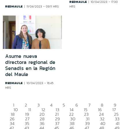
REDMAULE
10/04/2023 - 17:30
REDMAULE
11/04/2023 - 09:11 HRS
HRS
Asume nueva
directora regional de
Senadis en la Región
del Maule
REDMAULE
10/04/2023 - 16:45
HRS
1
2
3
4
5
6
7
8
9
10
11
12
13
14
15
16
17
18
19
20
21
22
23
24
25
26
27
28
29
30
31
32
33
34
35
36
37
38
39
40
41
42
43
44
45
46
47
48
49