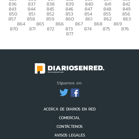
836
837
838
839
840
841
842
843
844
845
846
847
848
849
850
851
852
853
854
855
856
857
858
859
860
861
862
863
864
865
866
867
868
869
870
871
872
873
874
875
876
877
Síguenos en:
ACERCA DE DIARIOS EN RED
COMERCIAL
CONTÁCTENOS
AVISOS LEGALES